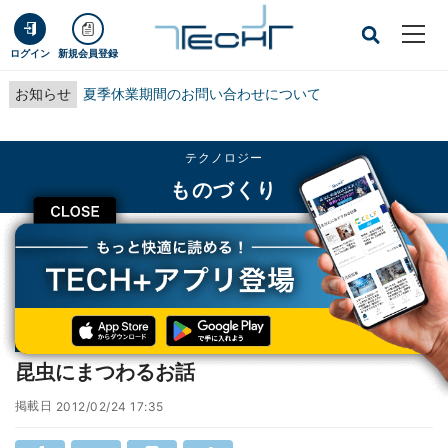
ログイン
新規会員登録
お知らせ
夏季休業期間のお問い合わせについて
テクノロジー
ものづくり
CLOSE
TECH+
テクノロジー
ものづくり
昆虫にまつわるお話
連載
創作のための心のTips「夜中のサバイバル」
第33回
昆虫にまつわるお話
掲載日
2012/02/24 17:35