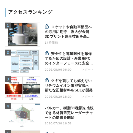
アクセスランキング
ロケットや自動車部品へ
の応用に期待 阪大が金属
3Dプリント造形技術を高速
化
14時間前
安全性と電磁耐性を確保
するための設計 - 産業用PC
のインターフェースに安全絶
縁を適用する
レポート
2026/08/06 06:00
クギを刺しても燃えない
リチウムイオン電池実現へ
新たな正極材料をSELが開発
レポート
2026/05/29 18:30
バルカー、樹脂31種類を比較
できる材質選定レーダーチャ
ートの提供を開始
2026/07/30 16:59