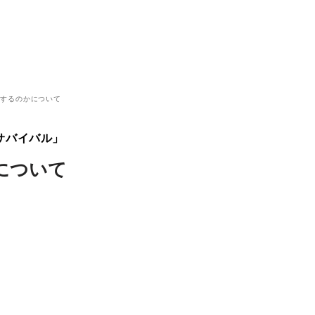
作するのかについて
サバイバル」
について