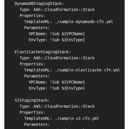
  DynamoDBStagingStack:                            
    Type: AWS::CloudFormation::Stack

    Properties:

      TemplateURL: ./sample-dynamodb-cfn.yml

      Parameters:

        VPCName: !Sub ${VPCName}

        EnvType: !Sub ${EnvType}

  ElastiCacheStagingStack:                         
    Type: AWS::CloudFormation::Stack

    Properties:

      TemplateURL: ./sample-elasticache-cfn.yml

      Parameters:

        VPCName: !Sub ${VPCName}

        EnvType: !Sub ${EnvType}

  S3StagingStack:                                  
    Type: AWS::CloudFormation::Stack

    Properties:

      TemplateURL: ./sample-s3-cfn.yml

      Parameters:
