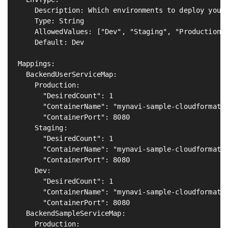
    Description: Which environments to deploy your 
    Type: String

    AllowedValues: ["Dev", "Staging", "Production"]
    Default: Dev

Mappings:

  BackendUserServiceMap:                           
    Production:

      "DesiredCount": 1

      "ContainerName": "mynavi-sample-cloudformatio
      "ContainerPort": 8080

    Staging:

      "DesiredCount": 1

      "ContainerName": "mynavi-sample-cloudformatio
      "ContainerPort": 8080

    Dev:

      "DesiredCount": 1

      "ContainerName": "mynavi-sample-cloudformatio
      "ContainerPort": 8080

  BackendSampleServiceMap:                         
    Production:
