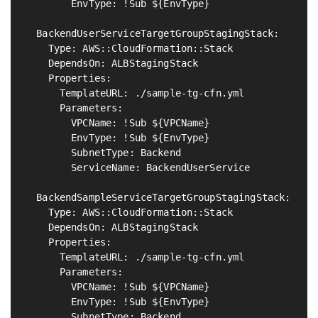
        EnvType: !Sub ${EnvType}

  BackendUserServiceTargetGroupStagingStack:       
    Type: AWS::CloudFormation::Stack

    DependsOn: ALBStagingStack

    Properties:

      TemplateURL: ./sample-tg-cfn.yml

      Parameters:

        VPCName: !Sub ${VPCName}

        EnvType: !Sub ${EnvType}

        SubnetType: Backend

        ServiceName: BackendUserService

  BackendSampleServiceTargetGroupStagingStack:     
    Type: AWS::CloudFormation::Stack

    DependsOn: ALBStagingStack

    Properties:

      TemplateURL: ./sample-tg-cfn.yml

      Parameters:

        VPCName: !Sub ${VPCName}

        EnvType: !Sub ${EnvType}

        SubnetType: Backend
