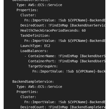
    Type: AWS::ECS::Service

    Properties:

      Cluster:

        Fn::ImportValue: !Sub ${VPCName}-BackendEcs
      DesiredCount: !FindInMap [BackendUserServiceM
      HealthCheckGracePeriodSeconds: 60

      TaskDefinition:

        Fn::ImportValue: !Sub ${VPCName}-BackendEcs
      LaunchType: EC2

      LoadBalancers:

        - ContainerName: !FindInMap [BackendUserSer
          ContainerPort: !FindInMap [BackendUserSer
          TargetGroupArn:

            Fn::ImportValue: !Sub ${VPCName}-Backen
  BackendSampleService:                            
    Type: AWS::ECS::Service

    Properties:

      Cluster:

        Fn::ImportValue: !Sub ${VPCName}-BackendEcs
      DesiredCount: !FindInMap [BackendSampleServic