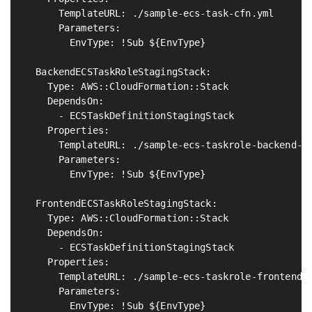
      TemplateURL: ./sample-ecs-task-cfn.yml

      Parameters:

        EnvType: !Sub ${EnvType}

  BackendECSTaskRoleStagingStack:                  
    Type: AWS::CloudFormation::Stack

    DependsOn:

      - ECSTaskDefinitionStagingStack

    Properties:

      TemplateURL: ./sample-ecs-taskrole-backend-cf
      Parameters:

        EnvType: !Sub ${EnvType}

  FrontendECSTaskRoleStagingStack:                 
    Type: AWS::CloudFormation::Stack

    DependsOn:

      - ECSTaskDefinitionStagingStack

    Properties:

      TemplateURL: ./sample-ecs-taskrole-frontend-c
      Parameters:

        EnvType: !Sub ${EnvType}
