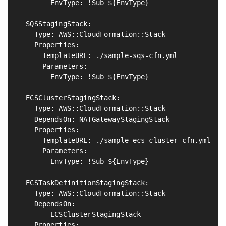
        EnvType: !Sub ${EnvType}

  SQSStagingStack:                                 
    Type: AWS::CloudFormation::Stack

    Properties:

      TemplateURL: ./sample-sqs-cfn.yml

      Parameters:

        EnvType: !Sub ${EnvType}

  ECSClusterStagingStack:                          
    Type: AWS::CloudFormation::Stack

    DependsOn: NATGatewayStagingStack

    Properties:

      TemplateURL: ./sample-ecs-cluster-cfn.yml

      Parameters:

        EnvType: !Sub ${EnvType}

  ECSTaskDefinitionStagingStack:                   
    Type: AWS::CloudFormation::Stack

    DependsOn:

      - ECSClusterStagingStack

    Properties:
