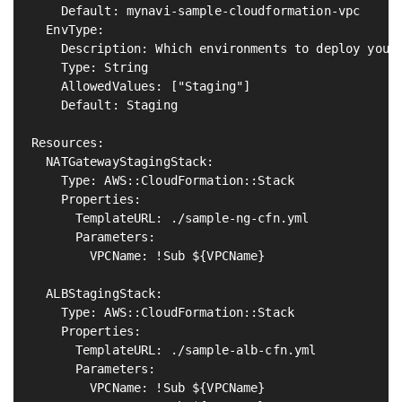
    Default: mynavi-sample-cloudformation-vpc

  EnvType:

    Description: Which environments to deploy your 
    Type: String

    AllowedValues: ["Staging"]

    Default: Staging

Resources:

  NATGatewayStagingStack:                          
    Type: AWS::CloudFormation::Stack

    Properties:

      TemplateURL: ./sample-ng-cfn.yml

      Parameters:

        VPCName: !Sub ${VPCName}

  ALBStagingStack:                                 
    Type: AWS::CloudFormation::Stack

    Properties:

      TemplateURL: ./sample-alb-cfn.yml

      Parameters:

        VPCName: !Sub ${VPCName}
