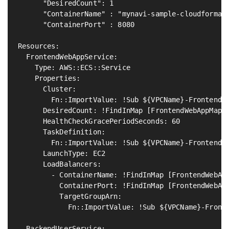
      "DesiredCount": 1

      "ContainerName" : "mynavi-sample-cloudformati
      "ContainerPort" : 8080

Resources:

  FrontendWebAppService:                           
    Type: AWS::ECS::Service

    Properties:

      Cluster:

        Fn::ImportValue: !Sub ${VPCName}-FrontendEc
      DesiredCount: !FindInMap [FrontendWebAppMap, 
      HealthCheckGracePeriodSeconds: 60

      TaskDefinition:

        Fn::ImportValue: !Sub ${VPCName}-FrontendEc
      LaunchType: EC2

      LoadBalancers:

        - ContainerName: !FindInMap [FrontendWebApp
          ContainerPort: !FindInMap [FrontendWebApp
          TargetGroupArn:

            Fn::ImportValue: !Sub ${VPCName}-Fronte
  BackendUserService:                              