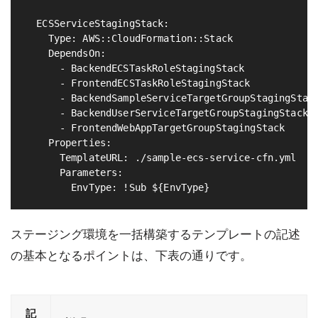
  ECSServiceStagingStack:                          
    Type: AWS::CloudFormation::Stack

    DependsOn:

      - BackendECSTaskRoleStagingStack

      - FrontendECSTaskRoleStagingStack

      - BackendSampleServiceTargetGroupStagingStack
      - BackendUserServiceTargetGroupStagingStack

      - FrontendWebAppTargetGroupStagingStack

    Properties:

      TemplateURL: ./sample-ecs-service-cfn.yml

      Parameters:

ステージング環境を一括構築するテンプレートの記述
の基本となるポイントは、下表の通りです。
記