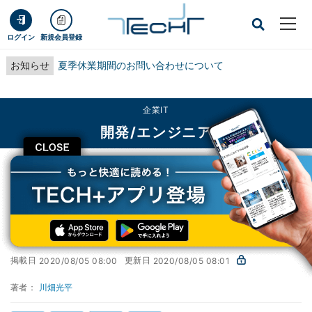
ログイン
新規会員登録
お知らせ
夏季休業期間のお問い合わせについて
企業IT
開発/エンジニア
CLOSE
TECH+
企業IT
開発/エンジニア
ECSサービスの構築
AWSで実践! 基盤構築・デプロイ自動化
第39回
ECSサービスの構築
掲載日
更新日
2020/08/05 08:00
2020/08/05 08:01
著者：
川畑光平