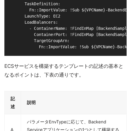
      TaskDefinition:

        Fn::ImportValue: !Sub ${VPCName}-BackendEcs
      LaunchType: EC2

      LoadBalancers:

        - ContainerName: !FindInMap [BackendSampleS
          ContainerPort: !FindInMap [BackendSampleS
          TargetGroupArn:

ECSサービスを構築するテンプレートの記述の基本と
なるポイントは、下表の通りです。
記
説明
述
パラメータEnvTypeに応じて、Backend
A
Serviceアプリケーションの1つとして構築する