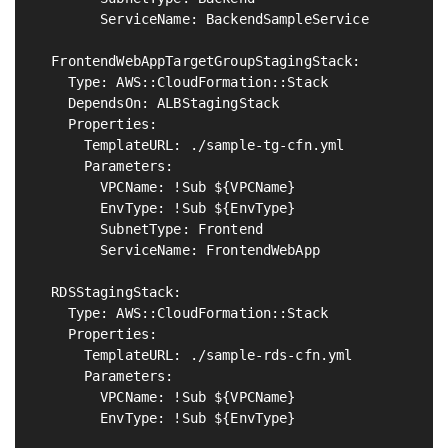
        ServiceName: BackendSampleService

  FrontendWebAppTargetGroupStagingStack:           
    Type: AWS::CloudFormation::Stack

    DependsOn: ALBStagingStack

    Properties:

      TemplateURL: ./sample-tg-cfn.yml

      Parameters:

        VPCName: !Sub ${VPCName}

        EnvType: !Sub ${EnvType}

        SubnetType: Frontend

        ServiceName: FrontendWebApp

  RDSStagingStack:                                 
    Type: AWS::CloudFormation::Stack

    Properties:

      TemplateURL: ./sample-rds-cfn.yml

      Parameters:

        VPCName: !Sub ${VPCName}

        EnvType: !Sub ${EnvType}
