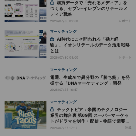
購買データで「売れるメディア」を
つくる、セブン-イレブンのリテールメ
ディア戦略
レポート
2026/07/30 09:00
マーケティング
AI時代にこそ問われる「勘と経
験」、イオンリテールのデータ活用戦略
とは
レポート
2026/07/30 09:00
マーケティング
電通、生成AIで異分野の「勝ち筋」を発
掘する「DNAマーケティング」開発
2026/07/28 16:47
マーケティング
テックトピア：米国のテクノロジー
業界の舞台裏 第69回 スーパーマーケッ
トがドラマを制作・配信 - 物語で需要を
演出する小売メディア
連載
2026/07/27 17:17