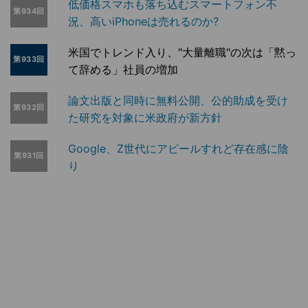
低価格スマホも落ち込むスマートフォン不
第934回
況、高いiPhoneは売れるのか?
米国でトレンド入り、"大量離職"の次は「黙っ
第933回
て辞める」社員の増加
論文出版と同時に無料公開、公的助成を受け
第932回
た研究を対象に米政府が新方針
Google、Z世代にアピールすれど存在感に陰
第931回
り