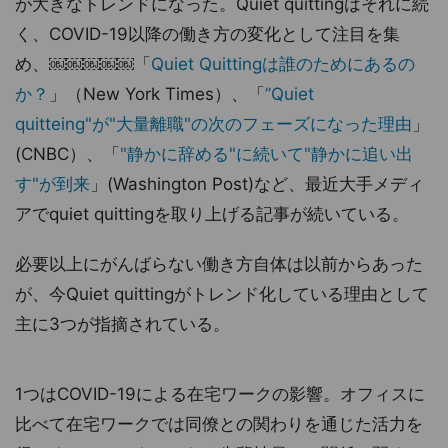
が大きなトレンドになった。Quiet quittingはそれに続
く、COVID-19以降の働き方の変化として注目を集
め、￼￼￼￼￼「
Quiet Quittingは誰のためにあるの
か？
」（New York Times）、「
”Quiet
quitteing"が"大量離職"の次のフェーズになった理由
」
(CNBC）、「
"静かに辞める"に続いて"静かに追い出
す"が到来
」(Washington Post)など、最近大手メディ
アでquiet quittingを取り上げる記事が続いている。
必要以上にがんばらない働き方自体は以前からあった
が、今Quiet quittingがトレンド化している理由として
主に3つが指摘されている。
1つはCOVID-19による在宅ワークの影響。オフィスに
比べて在宅ワークでは同僚との関わりを通じた活力を