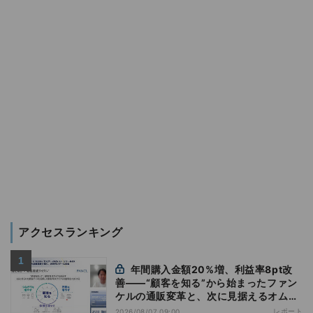
アクセスランキング
年間購入金額20%増、利益率8pt改
善——“顧客を知る”から始まったファン
ケルの通販変革と、次に見据えるオムニ
チャネル
レポート
2026/08/07 09:00