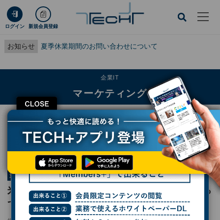
ログイン
新規会員登録
お知らせ
夏季休業期間のお問い合わせについて
企業IT
マーケティング
CLOSE
TECH+
企業IT
マーケティング
米国でトレンド入り、"大量離職"の次は「黙って辞める」社員の増加
連載
シリコンバレー101
第933回
米国でトレンド入り、"大量離職"の次は「黙っ
て辞める」社員の増加