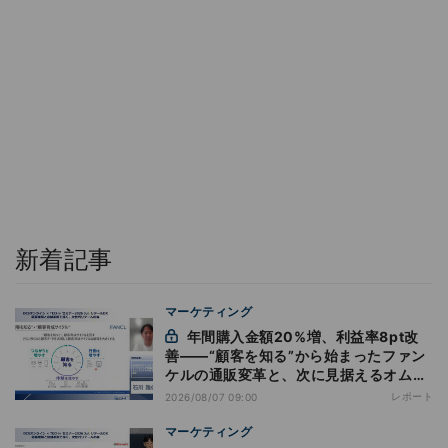
新着記事
マーケティング
年間購入金額20%増、利益率8pt改
善——“顧客を知る”から始まったファン
ケルの通販変革と、次に見据えるオムニ
チャネル
レポート
2026/08/07 09:00
マーケティング