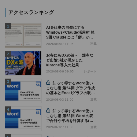
アクセスランキング
AIを仕事の同僚にする
Windows×Claude活用術 第
5回 Claudeには「癖」があ
る――戸惑いやすい7つの仕
連載
2026/08/07 11:05
様
お寺にもDXの波 - 一畑寺な
ど山陰5社が明かした
kintone導入の効果
レポート
2026/08/06 09:05
知って得するWord使い
こなし術 第54回 グラフ作成
の基本とExcelグラフの取り
込み方法
連載
2026/08/03 11:00
知って得するWord使い
こなし術 第53回 Wordの表
で合計や平均を計算する(関
数の入力)
連載
2026/07/27 11:00