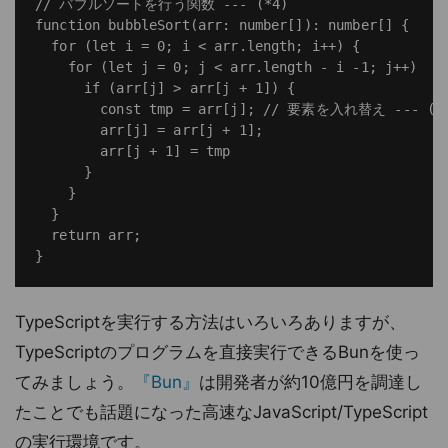
// バブルソートを行う関数 --- (*4)

function bubbleSort(arr: number[]): number[] {

  for (let i = 0; i < arr.length; i++) {

    for (let j = 0; j < arr.length - i -1; j++)    
      if (arr[j] > arr[j + 1]) {

        const tmp = arr[j]; // 要素を入れ替え --- (*5
        arr[j] = arr[j + 1];

        arr[j + 1] = tmp

      }

    }

  }

  return arr;

TypeScriptを実行する方法はいろいろありますが、
TypeScriptのプログラムを直接実行できるBunを使っ
てみましょう。
『Bun』
は開発者が約10億円を調達し
たことでも話題になった高速なJavaScript/TypeScript
の実行環境です。