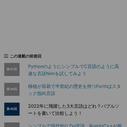
この連載の前後回
PythonのようにシンプルでC言語のように高
第47回
速な言語Nimを試してみよう
移植が容易で半世紀の歴史を持つForthはスタ
第46回
ック指向言語
2022年に飛躍した3大言語はどれ？バブルソ
第45回
ートを書いて比較しよう！
シンプルで現代的なZig言語、RustやC++が複