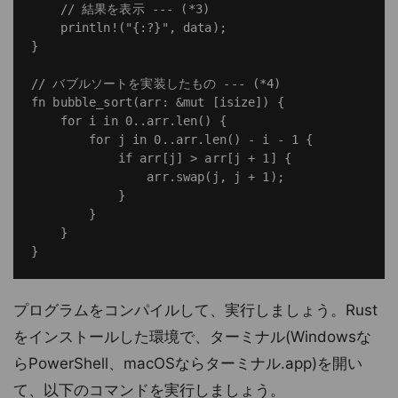
    // 結果を表示 --- (*3)

    println!("{:?}", data);

}

// バブルソートを実装したもの --- (*4)

fn bubble_sort(arr: &mut [isize]) {

    for i in 0..arr.len() {

        for j in 0..arr.len() - i - 1 {

            if arr[j] > arr[j + 1] {

                arr.swap(j, j + 1);

            }

        }

    }

プログラムをコンパイルして、実行しましょう。Rust
をインストールした環境で、ターミナル(Windowsな
らPowerShell、macOSならターミナル.app)を開い
て、以下のコマンドを実行しましょう。