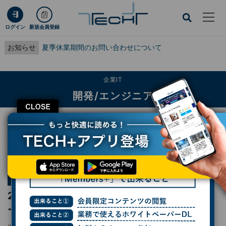
ログイン
新規会員登録
お知らせ
夏季休業期間のお問い合わせについて
企業IT
開発/エンジニア
CLOSE
TECH+
企業IT
開発/エンジニア
2022年に飛躍した3大言語はどれ？バブルソートを書いて比較しよう！
連載
世界のプログラミング言語
第45回
2022年に飛躍した3大言語はどれ？バブルソ
ートを書いて比較しよう！