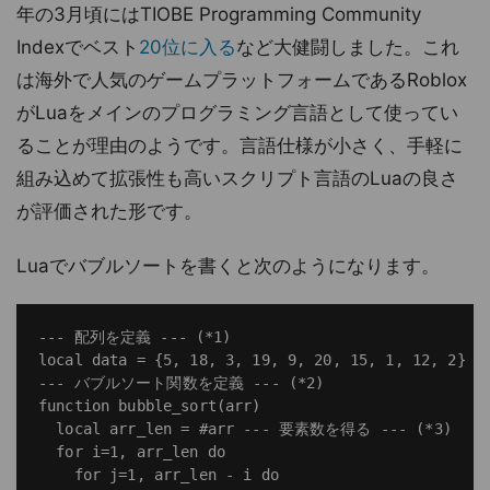
年の3月頃にはTIOBE Programming Community
Indexでベスト
20位に入る
など大健闘しました。これ
は海外で人気のゲームプラットフォームであるRoblox
がLuaをメインのプログラミング言語として使ってい
ることが理由のようです。言語仕様が小さく、手軽に
組み込めて拡張性も高いスクリプト言語のLuaの良さ
が評価された形です。
Luaでバブルソートを書くと次のようになります。
--- 配列を定義 --- (*1)

local data = {5, 18, 3, 19, 9, 20, 15, 1, 12, 2}

--- バブルソート関数を定義 --- (*2)

function bubble_sort(arr)

  local arr_len = #arr --- 要素数を得る --- (*3)

  for i=1, arr_len do

    for j=1, arr_len - i do
