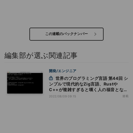
この連載のバックナンバー
編集部が選ぶ関連記事
開発/エンジニア
世界のプログラミング言語 第44回 シ
ンプルで現代的なZig言語、Rustや
C++が複雑すぎると嘆く人の福音となる
か
連載
2022/08/09 09:15