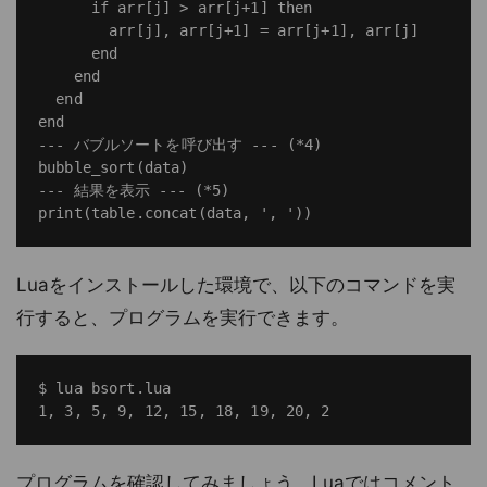
      if arr[j] > arr[j+1] then

        arr[j], arr[j+1] = arr[j+1], arr[j]

      end

    end

  end

end

--- バブルソートを呼び出す --- (*4)

bubble_sort(data)

--- 結果を表示 --- (*5)

Luaをインストールした環境で、以下のコマンドを実
行すると、プログラムを実行できます。
$ lua bsort.lua

プログラムを確認してみましょう。Luaではコメント