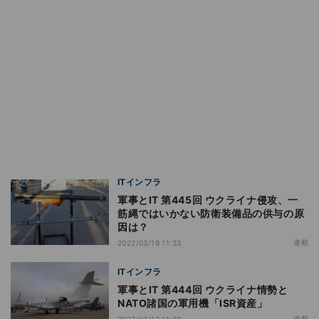
ITインフラ
軍事とIT 第445回 ウクライナ侵攻、一
筋縄ではいかない防衛装備品の供与の原
因は？
連載
2022/03/19 11:33
ITインフラ
軍事とIT 第444回 ウクライナ情勢と
NATO諸国の軍用機「ISR資産」
連載
2022/03/12 11:33