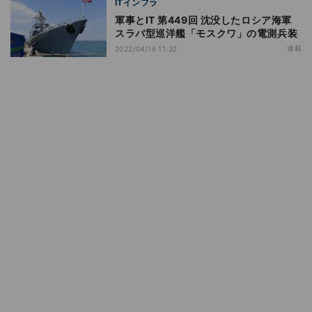
ITインフラ
軍事とIT 第449回 沈没したロシア海軍
スラバ型巡洋艦「モスクワ」の電測兵装
連載
2022/04/16 11:32