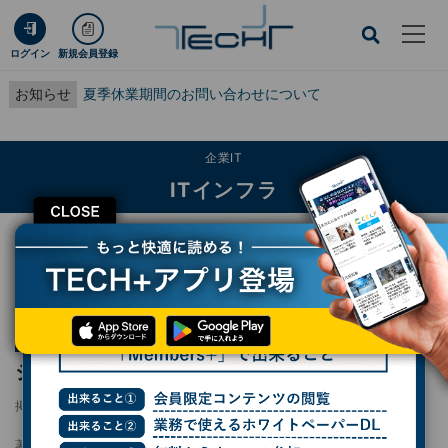
ログイン
新規会員登録
お知らせ
夏季休業期間のお問い合わせについて
企業IT
ITインフラ
CLOSE
TECH+
企業IT
ITインフラ
システムの統合化(18)F-35の場合
連載
軍事とIT
第584回
システムの統合化(18)F-35の場合
掲載日
2024/11/16 11:36
著者：
井上孝司