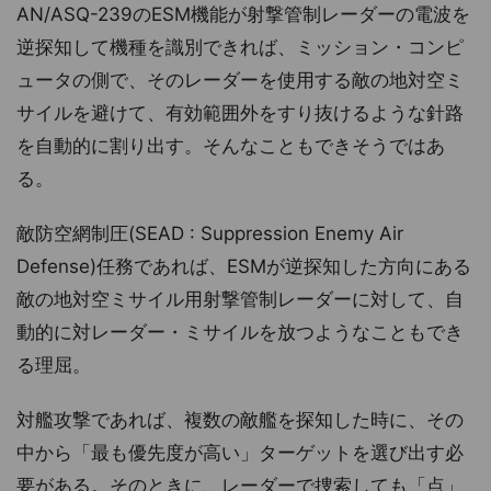
AN/ASQ-239のESM機能が射撃管制レーダーの電波を
逆探知して機種を識別できれば、ミッション・コンピ
ュータの側で、そのレーダーを使用する敵の地対空ミ
サイルを避けて、有効範囲外をすり抜けるような針路
を自動的に割り出す。そんなこともできそうではあ
る。
敵防空網制圧(SEAD : Suppression Enemy Air
Defense)任務であれば、ESMが逆探知した方向にある
敵の地対空ミサイル用射撃管制レーダーに対して、自
動的に対レーダー・ミサイルを放つようなこともでき
る理屈。
対艦攻撃であれば、複数の敵艦を探知した時に、その
中から「最も優先度が高い」ターゲットを選び出す必
要がある。そのときに、レーダーで捜索しても「点」