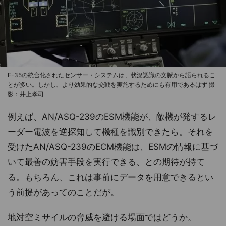
F-35の統合化されたセンサー・システムは、状況認識の文脈から語られるこ
とが多い。しかし、より効果的な交戦を実施するためにも有用であるはず 撮
影：井上孝司
例えば、AN/ASQ-239のESM機能が、敵機が発するレ
ーダー電波を逆探知して機種を識別できたら。それを
受けたAN/ASQ-239のECM機能は、ESMの情報に基づ
いて最善の妨害手段を実行できる、との期待が持て
る。もちろん、これは事前にデータを用意できるとい
う前提があってのことだが。
地対空ミサイルの脅威を避ける場面ではどうか。