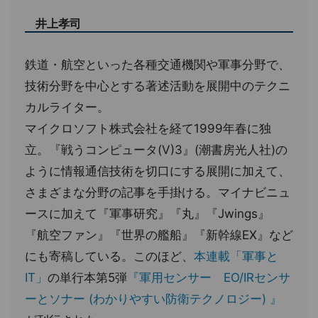
井上孝司
鉄道・航空といった各種交通機関や軍事分野で、
技術分野を中心とする著述活動を展開中のテクニ
カルライター。
マイクロソフト株式会社を経て1999年春に独
立。『戦うコンピュータ(V)3』(潮書房光人社)の
ように情報通信技術を切口にする展開に加えて、
さまざまな分野の記事を手掛ける。マイナビニュ
ースに加えて『軍事研究』『丸』『Jwings』
『航空ファン』『世界の艦船』『新幹線EX』など
にも寄稿している。このほど、
本連載「軍事と
IT」
の単行本第5弾
『軍用センサー EO/IRセンサ
ーとソナー (わかりやすい防衛テクノロジー) 』