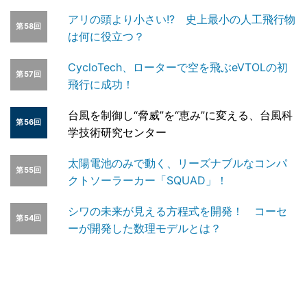
アリの頭より小さい!? 史上最小の人工飛行物
第58回
は何に役立つ？
CycloTech、ローターで空を飛ぶeVTOLの初
第57回
飛行に成功！
台風を制御し“脅威”を“恵み”に変える、台風科
第56回
学技術研究センター
太陽電池のみで動く、リーズナブルなコンパ
第55回
クトソーラーカー「SQUAD」！
シワの未来が見える方程式を開発！ コーセ
第54回
ーが開発した数理モデルとは？