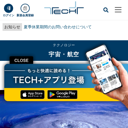
ログイン
新規会員登録
お知らせ
夏季休業期間のお問い合わせについて
テクノロジー
宇宙・航空
CLOSE
TECH+
テクノロジー
宇宙・航空
台風を制御し“脅威”を“恵み”に変える、台風科学技術研究センター