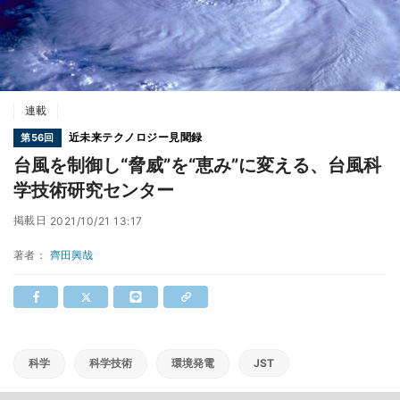
連載
近未来テクノロジー見聞録
第56回
台風を制御し“脅威”を“恵み”に変える、台風科
学技術研究センター
掲載日
2021/10/21 13:17
著者：
齊田興哉
科学
科学技術
環境発電
JST