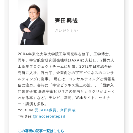
齊田興哉
さいだともや
2004年東北大学大学院工学研究科を修了、工学博士。
同年、宇宙航空研究開発機構(JAXA)に入社し、2機の人
工衛星プロジェクトチームに配属。2012年日本総合研
究所に入社。官公庁、企業向けの宇宙ビジネスのコンサ
ルティングに従事。 現在は、コンサルティングと情報発
信に注力。書籍に「宇宙ビジネス第三の波」、「図解入
門業界研究 最新宇宙ビジネスの動向とカラクリがよ～く
わかる本」など。テレビ、新聞、Webサイト、セミナ
ー・講演も多数。
Youtube:
元JAXA職員、齊田興哉
Twitter:
@rinocerontepad
この著者の記事一覧はこちら