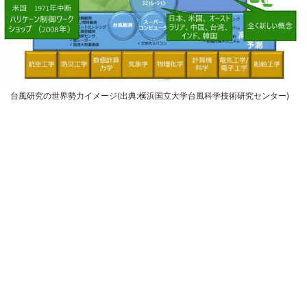
台風研究の世界勢力イメージ(出典:横浜国立大学台風科学技術研究センター)