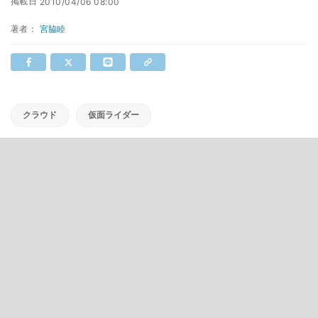
掲載日
2010/04/06 08:00
著者：
宮脇睦
クラウド
仮面ライダー