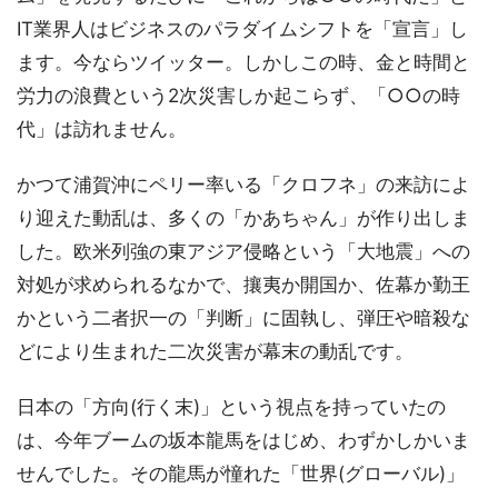
IT業界人はビジネスのパラダイムシフトを「宣言」し
ます。今ならツイッター。しかしこの時、金と時間と
労力の浪費という2次災害しか起こらず、「○○の時
代」は訪れません。
かつて浦賀沖にペリー率いる「クロフネ」の来訪によ
り迎えた動乱は、多くの「かあちゃん」が作り出しま
した。欧米列強の東アジア侵略という「大地震」への
対処が求められるなかで、攘夷か開国か、佐幕か勤王
かという二者択一の「判断」に固執し、弾圧や暗殺な
どにより生まれた二次災害が幕末の動乱です。
日本の「方向(行く末)」という視点を持っていたの
は、今年ブームの坂本龍馬をはじめ、わずかしかいま
せんでした。その龍馬が憧れた「世界(グローバル)」