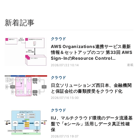
新着記事
クラウド
AWS Organizations連携サービス最新
情報＆セットアップのコツ 第33回 AWS
Sign-InのResource Control
Policy（RCP）対応のメリットと注意点
連載
2026/07/22 10:14
クラウド
日立ソリューションズ西日本、金融機関
と保証会社の書類授受をクラウド化
2026/07/16 15:00
クラウド
IIJ、マルチクラウド環境のデータ流通基
盤で「eシール」活用しデータ真正性確
保
2026/07/15 19:07