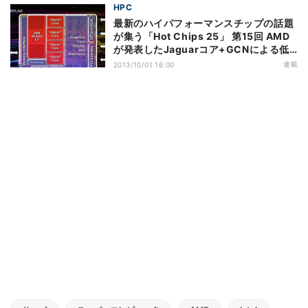
HPC
最新のハイパフォーマンスチップの話題
が集う「Hot Chips 25」 第15回 AMD
が発表したJaguarコア+GCNによる低
電力APU「Kabini」(1)
連載
2013/10/01 16:00