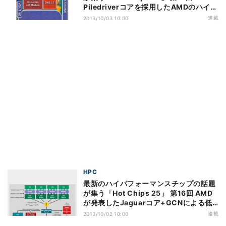
Piledriverコアを採用したAMDのハイエ
ンドAPU「Richland」
連載
2013/10/03 10:00
HPC
最新のハイパフォーマンスチップの話題
が集う「Hot Chips 25」 第16回 AMD
が発表したJaguarコア+GCNによる低
電力APU「Kabini」(2)
連載
2013/10/02 10:00