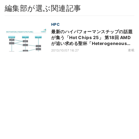
編集部が選ぶ関連記事
HPC
最新のハイパフォーマンスチップの話題
が集う「Hot Chips 25」 第18回 AMD
が追い求める聖杯「Heterogeneous
System Architecture(HSA)」(1)
連載
2013/10/07 16:27