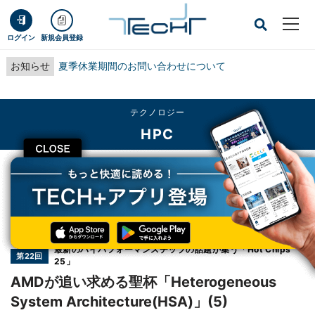
ログイン
新規会員登録
お知らせ
夏季休業期間のお問い合わせについて
テクノロジー
HPC
CLOSE
TECH+
テクノロジー
HPC
AMDが追い求める聖杯「Heterogeneous System Architecture(HSA)」(5)
連載
最新のハイパフォーマンスチップの話題が集う「Hot Chips
第22回
25」
AMDが追い求める聖杯「Heterogeneous
System Architecture(HSA)」(5)