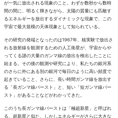
が一気に放出される現象のこと。わずか数秒から数時
間の間に、明るく輝きながら、太陽の質量にも匹敵す
るエネルギーを放出するダイナミックな現象で、この
宇宙で最大規模の天体現象として知られている。
その研究の発端となったのは1967年、核実験で放出さ
れる放射線を観測するための人工衛星が、宇宙からや
ってくる謎の大量のガンマ線の放出を検出したことに
始まる。その後の観測や研究により、私たちの銀河系
のさらに外にある別の銀河で毎日のように高い頻度で
起きていること、さらに、長い時間ガンマ線を放出す
る「長ガンマ線バースト」と、短い「短ガンマ線バー
スト」があることなどがわかってきた。
このうち長ガンマ線バーストは「極超新星」と呼ばれ
る、超新星と似た、しかしエネルギーがさらに大きな