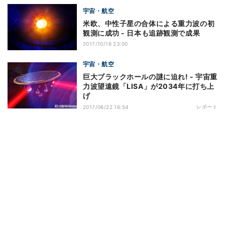
宇宙・航空
米欧、中性子星の合体による重力波の初
観測に成功 - 日本も追跡観測で成果
2017/10/16 23:00
宇宙・航空
巨大ブラックホールの謎に迫れ! - 宇宙重
力波望遠鏡「LISA」が2034年に打ち上
げ
レポート
2017/06/22 16:54