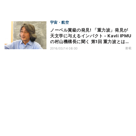
宇宙・航空
ノーベル賞級の発見! 「重力波」発見が
天文学に与えるインパクト - Kavli IPMU
の村山機構長に聞く 第1回 重力波とは何
か
連載
2016/03/14 08:00