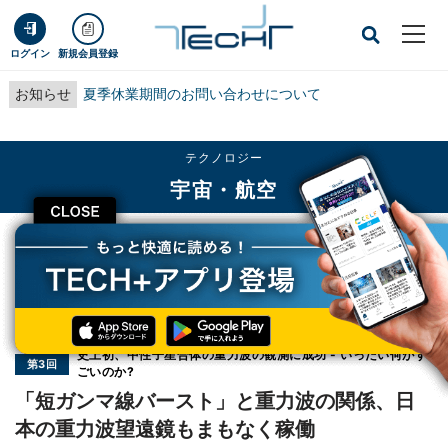
ログイン
新規会員登録
お知らせ
夏季休業期間のお問い合わせについて
テクノロジー
宇宙・航空
CLOSE
TECH+
テクノロジー
宇宙・航空
「短ガンマ線バースト」と重力波の関係、日本の重力波望遠鏡もまもなく稼働
連載
史上初、中性子星合体の重力波の観測に成功 - いったい何がす
第3回
ごいのか?
「短ガンマ線バースト」と重力波の関係、日
本の重力波望遠鏡もまもなく稼働