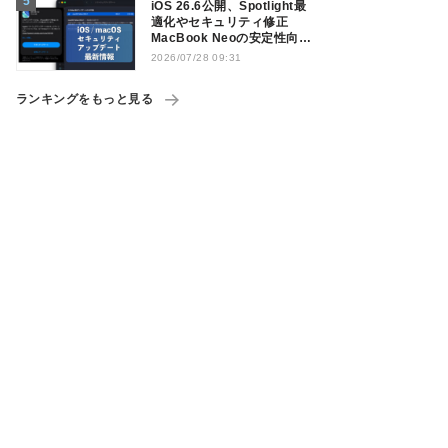
iOS 26.6公開、Spotlight最
適化やセキュリティ修正
MacBook Neoの安定性向上
も
2026/07/28 09:31
ランキングをもっと見る