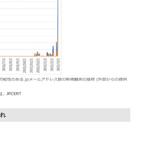
」JPCERT
れ