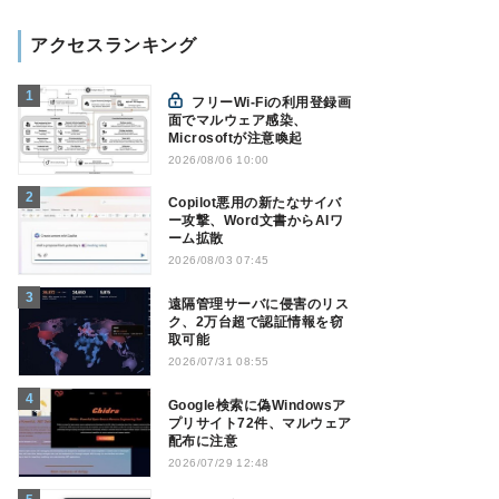
アクセスランキング
フリーWi-Fiの利用登録画
面でマルウェア感染、
Microsoftが注意喚起
2026/08/06 10:00
Copilot悪用の新たなサイバ
ー攻撃、Word文書からAIワ
ーム拡散
2026/08/03 07:45
遠隔管理サーバに侵害のリス
ク、2万台超で認証情報を窃
取可能
2026/07/31 08:55
Google検索に偽Windowsア
プリサイト72件、マルウェア
配布に注意
2026/07/29 12:48