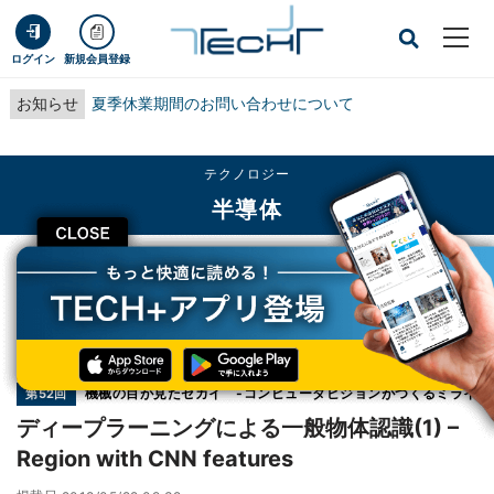
ログイン
新規会員登録
お知らせ
夏季休業期間のお問い合わせについて
テクノロジー
半導体
CLOSE
TECH+
テクノロジー
半導体
ディープラーニングによる一般物体認識(1) – Region with CNN features
連載
機械の目が見たセカイ -コンピュータビジョンがつくるミライ
第52回
ディープラーニングによる一般物体認識(1) –
Region with CNN features