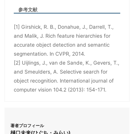
参考文献
[1] Girshick, R. B., Donahue, J., Darrell, T.,
and Malik, J. Rich feature hierarchies for
accurate object detection and semantic
segmentation. In CVPR, 2014.
[2] Uijlings, J., van de Sande, K., Gevers, T.,
and Smeulders, A. Selective search for
object recognition. International journal of
computer vision 104.2 (2013): 154-171.
著者プロフィール
樋口未来(ひぐち・みらい)