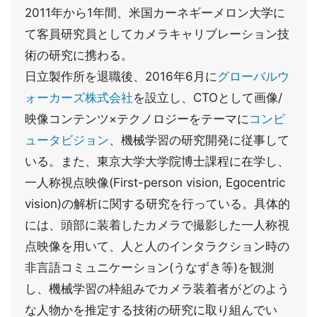
2011年から1年間、米国カーネギーメロン大学に
て客員研究員としてカメラキャリブレーション技
術の研究に携わる。
日立製作所を退職後、2016年6月に
グローバルウ
ォーカーズ株式会社
を設立し、CTOとして画像/
映像コンテンツ×テクノロジーをテーマに
コンピ
ュータビジョン
、機械学習の研究開発に従事して
いる。また、東京大学大学院博士課程に在学し、
一人称視点映像(First-person vision, Egocentric
vision)の解析に関する研究を行っている。具体的
には、頭部に装着したカメラで撮影した一人称視
点映像を用いて、人と人のインタラクション時の
非言語コミュニケーション(うなずき等)を観測
し、機械学習の枠組みでカメラ装着者がどのよう
な人物かを推定する技術の研究に取り組んでい