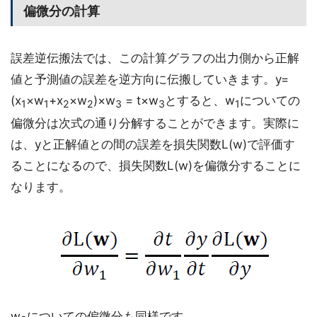
偏微分の計算
誤差逆伝搬法では、この計算グラフの出力側から正解
値と予測値の誤差を逆方向に伝搬していきます。y=
(x
×w
+x
×w
)×w
= t×w
とすると、w
についての
1
1
2
2
3
3
1
偏微分は次式の通り分解することができます。実際に
は、yと正解値との間の誤差を損失関数L(w)で評価す
ることになるので、損失関数L(w)を偏微分することに
なります。
w
についての偏微分も同様です。