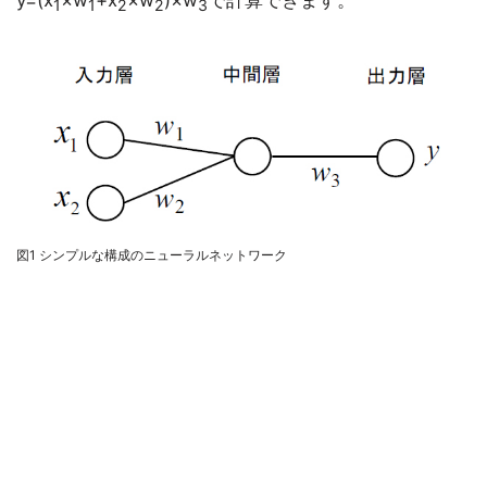
y=(x
×w
+x
×w
)×w
で計算できます。
1
1
2
2
3
図1 シンプルな構成のニューラルネットワーク