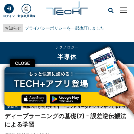
ログイン
新規会員登録
お知らせ
プライバシーポリシーを一部改訂しました
テクノロジー
半導体
CLOSE
TECH+
テクノロジー
半導体
ディープラーニングの基礎(7) - 誤差逆伝搬法による学習
連載
機械の目が見たセカイ -コンピュータビジョンがつくるミライ
第51回
ディープラーニングの基礎(7) - 誤差逆伝搬法
による学習