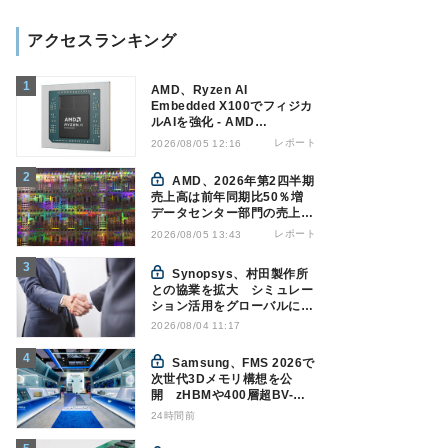
アクセスランキング
AMD、Ryzen AI
Embedded X100でフィジカ
ルAIを強化 - AMD
Advancing AI 2026
レポート
2026/08/05 12:16
AMD、2026年第2四半期
売上高は前年同期比50％増
データセンター部門の売上高
が倍増
レポート
2026/08/05 13:43
Synopsys、村田製作所
との協業を拡大 シミュレー
ション活用をグローバルに支
援
2026/08/04 11:17
Samsung、FMS 2026で
次世代3Dメモリ構想を公
開 zHBMや400層超BV-
NANDを披露
24時間前