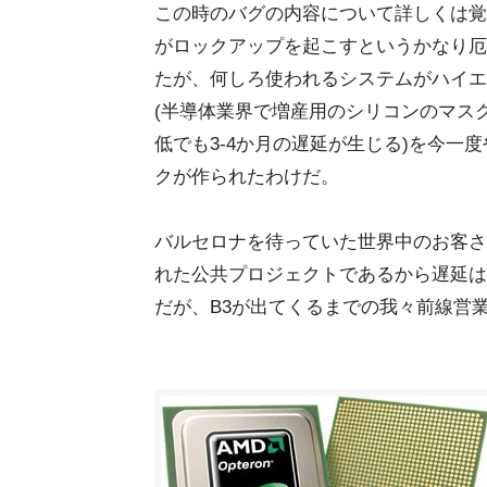
この時のバグの内容について詳しくは覚
がロックアップを起こすというかなり厄
たが、何しろ使われるシステムがハイエ
(半導体業界で増産用のシリコンのマス
低でも3-4か月の遅延が生じる)を今一
クが作られたわけだ。
バルセロナを待っていた世界中のお客さ
れた公共プロジェクトであるから遅延は
だが、B3が出てくるまでの我々前線営