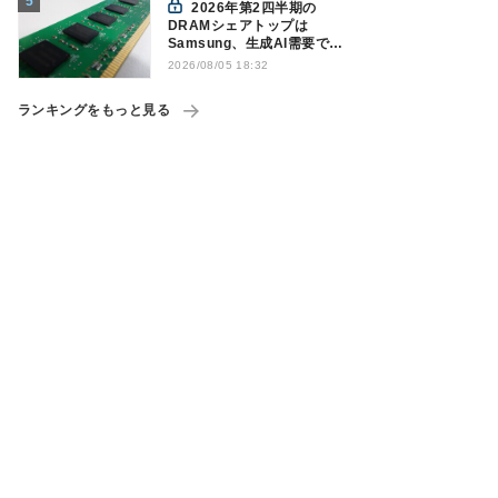
2026年第2四半期の
DRAMシェアトップは
Samsung、生成AI需要で競
争構図に変化
2026/08/05 18:32
Counterpoint調べ
ランキングをもっと見る