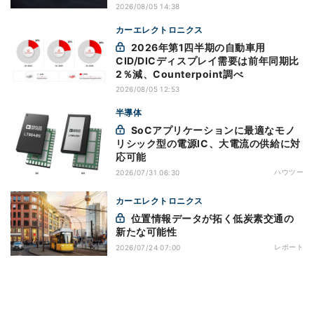
2026/08/05 14:38
カーエレクトロニクス
2026年第1四半期の自動車用
CID/DICディスプレイ需要は前年同期比
2％減、Counterpoint調べ
2026/08/05 12:53
半導体
SoCアプリケーションに最適なモノ
リシック型の電源IC、大電流の供給に対
応可能
ハウツー
2026/07/31 06:30
カーエレクトロニクス
位置情報データが拓く低炭素交通の
新たな可能性
レポート
2026/07/24 07:00