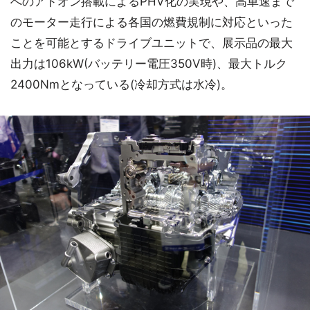
へのアドオン搭載によるPHV化の実現や、高車速まで
のモーター走行による各国の燃費規制に対応といった
ことを可能とするドライブユニットで、展示品の最大
出力は106kW(バッテリー電圧350V時)、最大トルク
2400Nmとなっている(冷却方式は水冷)。