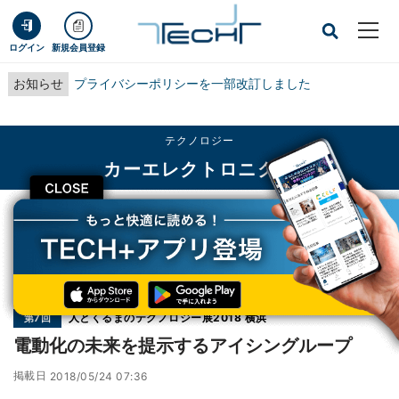
ログイン
新規会員登録
お知らせ
プライバシーポリシーを一部改訂しました
テクノロジー
カーエレクトロニクス
CLOSE
TECH+
テクノロジー
カーエレクトロニクス
電動化の未来を提示するアイシングループ
連載
人とくるまのテクノロジー展2018 横浜
第7回
電動化の未来を提示するアイシングループ
掲載日
2018/05/24 07:36