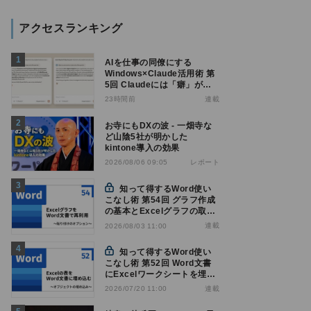
アクセスランキング
AIを仕事の同僚にする
Windows×Claude活用術 第
5回 Claudeには「癖」があ
る――戸惑いやすい7つの仕
23時間前
連載
様
お寺にもDXの波 - 一畑寺な
ど山陰5社が明かした
kintone導入の効果
レポート
2026/08/06 09:05
知って得するWord使い
こなし術 第54回 グラフ作成
の基本とExcelグラフの取り
込み方法
連載
2026/08/03 11:00
知って得するWord使い
こなし術 第52回 Word文書
にExcelワークシートを埋め
込んで表を作る
連載
2026/07/20 11:00