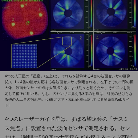
4つの人工星の「星座」(左上)と、それらを計測する4台の波面センサの画像
(右)。1～4番の星が対応する各波面センサで測定される。左下はその一部の拡
大像。波面センサ上の点は大気揺らぎにより刻々と動くため、そのズレを測
定して補正に用いる。なお、各センサに見える3本の射線は、計測の妨げとな
る他の人工星の散乱光。(c)東北大学・秋山正幸(出所:すばる望遠鏡Webサイ
ト)
4つのレーザーガイド星は、すばる望遠鏡の「ナスミ
ス焦点」に設置された波面センサで測定される。セン
サは、1秒間に500回の大気揺らぎを捉えることが可能