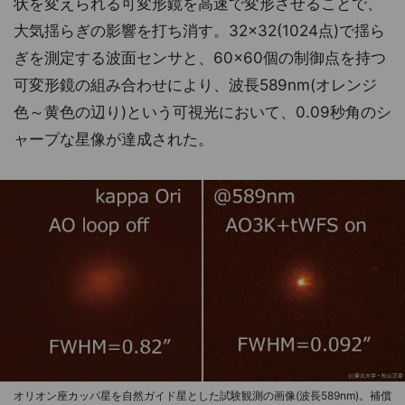
状を変えられる可変形鏡を高速で変形させることで、
大気揺らぎの影響を打ち消す。32×32(1024点)で揺ら
ぎを測定する波面センサと、60×60個の制御点を持つ
可変形鏡の組み合わせにより、波長589nm(オレンジ
色～黄色の辺り)という可視光において、0.09秒角のシ
ャープな星像が達成された。
オリオン座カッパ星を自然ガイド星とした試験観測の画像(波長589nm)。補償