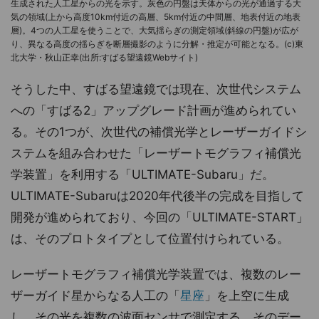
生成された人工星からの光を示す。灰色の円盤は天体からの光が通過する大
気の領域(上から高度10km付近の高層、5km付近の中間層、地表付近の地表
層)。4つの人工星を使うことで、大気揺らぎの測定領域(斜線の円盤)が広が
り、異なる高度の揺らぎを断層撮影のように分解・推定が可能となる。(c)東
北大学・秋山正幸(出所:すばる望遠鏡Webサイト)
そうした中、すばる望遠鏡では現在、次世代システム
への「すばる2」アップグレード計画が進められてい
る。その1つが、次世代の補償光学とレーザーガイドシ
ステムを組み合わせた「レーザートモグラフィ補償光
学装置」を利用する「ULTIMATE-Subaru」だ。
ULTIMATE-Subaruは2020年代後半の完成を目指して
開発が進められており、今回の「ULTIMATE-START」
は、そのプロトタイプとして位置付けられている。
レーザートモグラフィ補償光学装置では、複数のレー
ザーガイド星からなる人工の「
星座
」を上空に生成
し、その光を複数の波面センサで測定する。そのデー