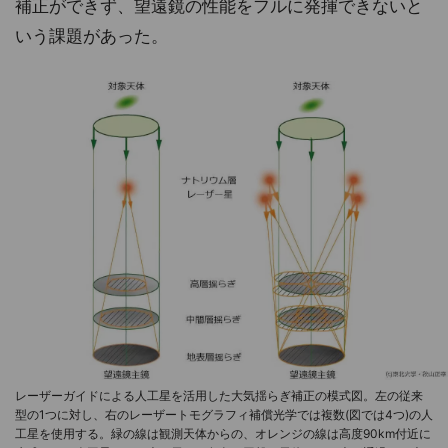
補正ができず、望遠鏡の性能をフルに発揮できないと
いう課題があった。
レーザーガイドによる人工星を活用した大気揺らぎ補正の模式図。左の従来
型の1つに対し、右のレーザートモグラフィ補償光学では複数(図では4つ)の人
工星を使用する。緑の線は観測天体からの、オレンジの線は高度90km付近に