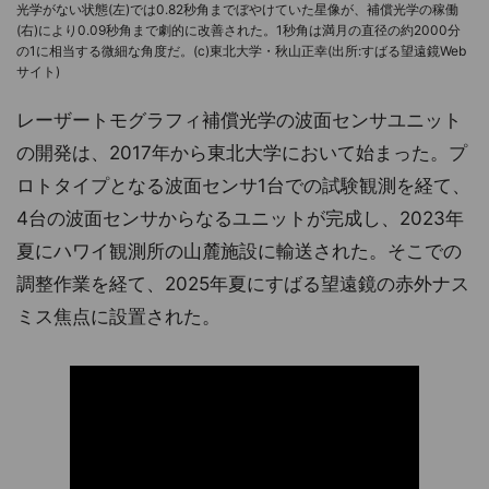
光学がない状態(左)では0.82秒角までぼやけていた星像が、補償光学の稼働
(右)により0.09秒角まで劇的に改善された。1秒角は満月の直径の約2000分
の1に相当する微細な角度だ。(c)東北大学・秋山正幸(出所:すばる望遠鏡Web
サイト)
レーザートモグラフィ補償光学の波面センサユニット
の開発は、2017年から東北大学において始まった。プ
ロトタイプとなる波面センサ1台での試験観測を経て、
4台の波面センサからなるユニットが完成し、2023年
夏にハワイ観測所の山麓施設に輸送された。そこでの
調整作業を経て、2025年夏にすばる望遠鏡の赤外ナス
ミス焦点に設置された。