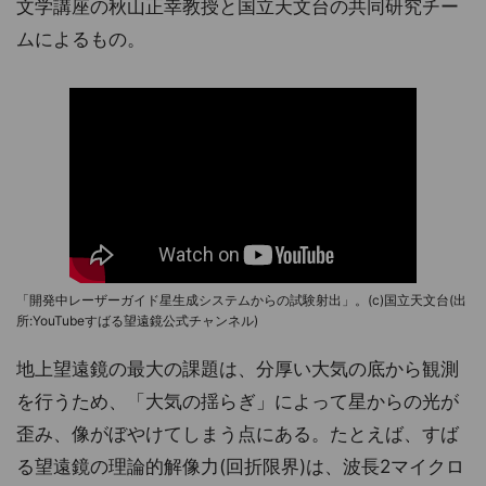
文学講座の秋山正幸教授と国立天文台の共同研究チー
ムによるもの。
「開発中レーザーガイド星生成システムからの試験射出」。(c)国立天文台(出
所:YouTubeすばる望遠鏡公式チャンネル)
地上望遠鏡の最大の課題は、分厚い大気の底から観測
を行うため、「大気の揺らぎ」によって星からの光が
歪み、像がぼやけてしまう点にある。たとえば、すば
る望遠鏡の理論的解像力(回折限界)は、波長2マイクロ