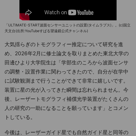
「ULTIMATE-START波面センサーユニットの設置(タイムラプス)」。(c)国立
天文台(出所:YouTubeすばる望遠鏡公式チャンネル)
大気揺らぎのトモグラフィー推定について研究を進
め、2026年2月に修士論文を取りまとめた東北大学の
田邊ひより大学院生は「学部生のころから波面センサ
の調整・設置作業に関わってきたので、自分が在学中
に試験観測まで行うことができて非常に嬉しいです。
装置に星の光が入ってきた瞬間は忘れられません。今
後、レーザートモグラフィ補償光学装置がたくさんの
人の研究の一助になることを願っています」とコメン
トしている。
今後は、レーザーガイド星でも自然ガイド星と同等の