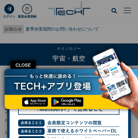
ログイン
新規会員登録
お知らせ
夏季休業期間のお問い合わせについて
テクノロジー
宇宙・航空
CLOSE
TECH+
テクノロジー
宇宙・航空
すばる望遠鏡、次世代補償光学装置のプロトタイプによる試験観測に成功
すばる望遠鏡、次世代補償光学装置のプロト
タイプによる試験観測に成功
掲載日
2026/03/23 16:39
著者：
波留久泉