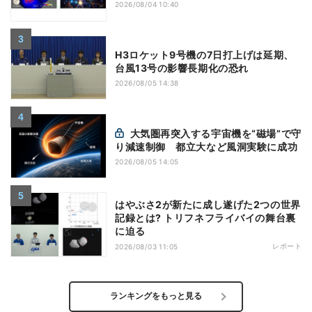
2026/08/04 10:40
H3ロケット9号機の7日打上げは延期、
台風13号の影響長期化の恐れ
2026/08/05 14:38
大気圏再突入する宇宙機を“磁場”で守
り減速制御 都立大など風洞実験に成功
2026/08/05 14:05
はやぶさ2が新たに成し遂げた2つの世界
記録とは? トリフネフライバイの舞台裏
に迫る
レポート
2026/08/03 11:05
ランキングをもっと見る