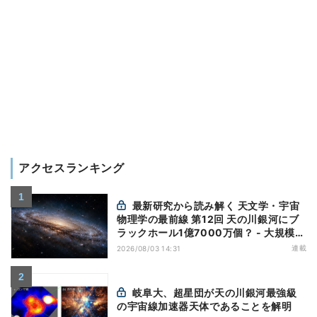
アクセスランキング
最新研究から読み解く 天文学・宇宙
物理学の最前線 第12回 天の川銀河にブ
ラックホール1億7000万個？ - 大規模計
算が描くその分布
連載
2026/08/03 14:31
岐阜大、超星団が天の川銀河最強級
の宇宙線加速器天体であることを解明