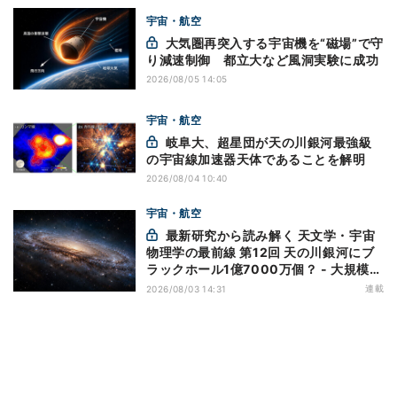
宇宙・航空
大気圏再突入する宇宙機を“磁場”で守
り減速制御 都立大など風洞実験に成功
2026/08/05 14:05
宇宙・航空
岐阜大、超星団が天の川銀河最強級
の宇宙線加速器天体であることを解明
2026/08/04 10:40
宇宙・航空
最新研究から読み解く 天文学・宇宙
物理学の最前線 第12回 天の川銀河にブ
ラックホール1億7000万個？ - 大規模計
算が描くその分布
連載
2026/08/03 14:31