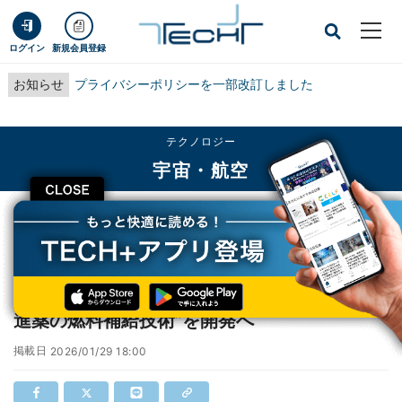
ログイン
新規会員登録
お知らせ
プライバシーポリシーを一部改訂しました
テクノロジー
宇宙・航空
CLOSE
TECH+
テクノロジー
宇宙・航空
アストロスケール、静止軌道を見据え“電気推進薬の燃料補給技術”を開発へ
アストロスケール、静止軌道を見据え“電気推
進薬の燃料補給技術”を開発へ
掲載日
2026/01/29 18:00