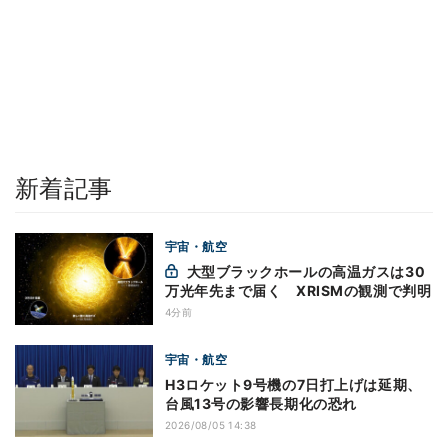
新着記事
宇宙・航空
大型ブラックホールの高温ガスは30
万光年先まで届く XRISMの観測で判明
4分前
宇宙・航空
H3ロケット9号機の7日打上げは延期、
台風13号の影響長期化の恐れ
2026/08/05 14:38