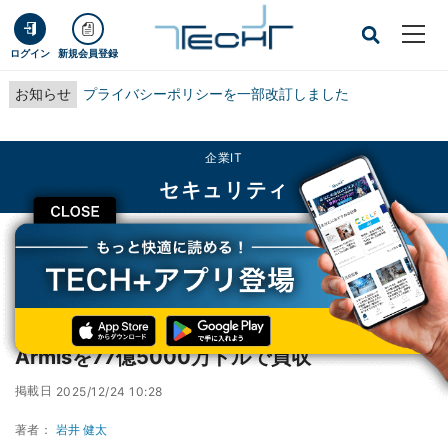
ログイン
新規会員登録
お知らせ
プライバシーポリシーを一部改訂しました
企業IT
セキュリティ
CLOSE
TECH+
企業IT
セキュリティ
ServiceNow、サイバーエクスポージャ管理のArmisを77億5000万ドルで買収
ServiceNow、サイバーエクスポージャ管理の
Armisを77億5000万ドルで買収
掲載日
2025/12/24 10:28
著者：
岩井 健太