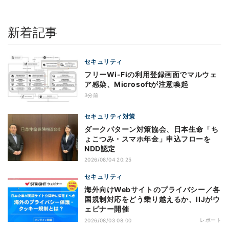
新着記事
セキュリティ
フリーWi-Fiの利用登録画面でマルウェ
ア感染、Microsoftが注意喚起
3分前
セキュリティ対策
ダークパターン対策協会、日本生命「ち
ょこつみ・スマホ年金」申込フローを
NDD認定
2026/08/04 20:25
セキュリティ
海外向けWebサイトのプライバシー／各
国規制対応をどう乗り越えるか、IIJがウ
ェビナー開催
レポート
2026/08/03 08:00