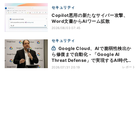
セキュリティ
Copilot悪用の新たなサイバー攻撃、
Word文書からAIワーム拡散
2026/08/03 07:45
セキュリティ
Google Cloud、AIで脆弱性検出か
ら修復まで自動化 - 「Google AI
Threat Defense」で実現するAI時代の
防御戦略
レポート
2026/07/31 20:19