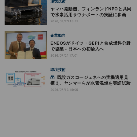
環境技術
ヤマハ発動機、フィンランドNPOと共同
で水素活用サウナボートの実証に参画
2026/07/23 18:41
企業動向
ENEOSがドイツ・GEF1と合成燃料分野
で協業 - 日本への初輸入へ
2026/07/21 17:01
環境技術
既設ガスコージェネへの実機適用見
据え、ヤンマーらが水素混焼を実証試験
2026/07/13 15:05