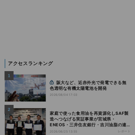
アクセスランキング
阪大など、近赤外光で発電できる無
色透明な有機太陽電池を開発
2026/08/04 17:03
家庭で使った食用油を再資源化しSAF製
造へつなげる実証事業が宮城県・
ENEOS・三井住友銀行・吉川油脂の連
携でスタート
レポート
2026/06/25 13:55