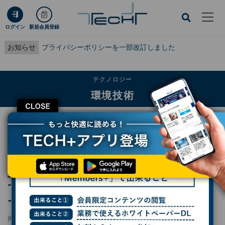
ログイン
新規会員登録
お知らせ
プライバシーポリシーを一部改訂しました
テクノロジー
環境技術
CLOSE
TECH+
テクノロジー
環境技術
王子HDがソフトバンクなどと連携、東京23区で使用済み紙コップリサイクルプ
ラットフォームを構築
王子HDがソフトバンクなどと連携、東京23区
で使用済み紙コップリサイクルプラットフォ
ームを構築
掲載日
2025/08/13 06:45