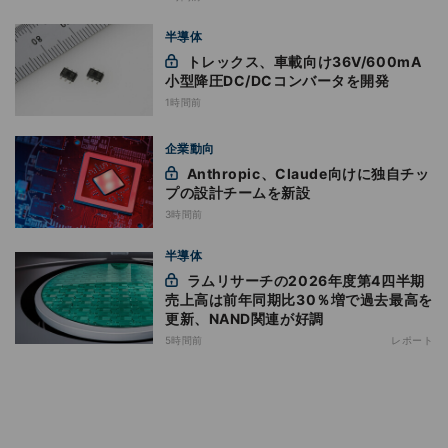
半導体
トレックス、車載向け36V/600mA
小型降圧DC/DCコンバータを開発
1時間前
企業動向
Anthropic、Claude向けに独自チッ
プの設計チームを新設
3時間前
半導体
ラムリサーチの2026年度第4四半期
売上高は前年同期比30％増で過去最高を
更新、NAND関連が好調
5時間前
レポート