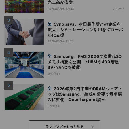
売上高が倍増
レポート
2026/08/05 13:43
Synopsys、村田製作所との協業を
拡大 シミュレーション活用をグローバ
ルに支援
2026/08/04 11:17
Samsung、FMS 2026で次世代3D
メモリ構想を公開 zHBMや400層超
BV-NANDを披露
19時間前
2026年第2四半期のDRAMシェアト
ップはSamsung、生成AI需要で競争構
図に変化 Counterpoint調べ
22時間前
ランキングをもっと見る