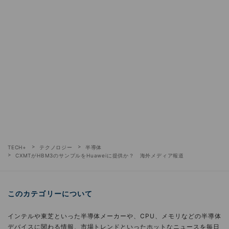
TECH+
テクノロジー
半導体
CXMTがHBM3のサンプルをHuaweiに提供か？ 海外メディア報道
このカテゴリーについて
インテルや東芝といった半導体メーカーや、CPU、メモリなどの半導体
デバイスに関わる情報、市場トレンドといったホットなニュースを毎日