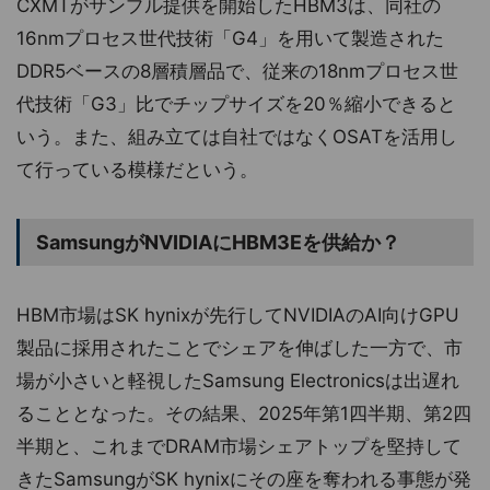
CXMTがサンプル提供を開始したHBM3は、同社の
16nmプロセス世代技術「G4」を用いて製造された
DDR5ベースの8層積層品で、従来の18nmプロセス世
代技術「G3」比でチップサイズを20％縮小できると
いう。また、組み立ては自社ではなくOSATを活用し
て行っている模様だという。
SamsungがNVIDIAにHBM3Eを供給か？
HBM市場はSK hynixが先行してNVIDIAのAI向けGPU
製品に採用されたことでシェアを伸ばした一方で、市
場が小さいと軽視したSamsung Electronicsは出遅れ
ることとなった。その結果、2025年第1四半期、第2四
半期と、これまでDRAM市場シェアトップを堅持して
きたSamsungがSK hynixにその座を奪われる事態が発