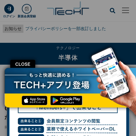
ログイン
新規会員登録
お知らせ
プライバシーポリシーを一部改訂しました
テクノロジー
半導体
CLOSE
TECH+
テクノロジー
半導体
CXMTがHBM3のサンプルをHuaweiに提供か？ 海外メディア報道
レポート
CXMTがHBM3のサンプルをHuaweiに提供
か？ 海外メディア報道
掲載日
2025/08/12 20:41