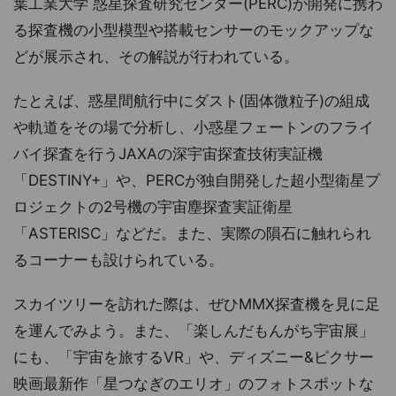
葉工業大学 惑星探査研究センター(PERC)が開発に携わ
る探査機の小型模型や搭載センサーのモックアップな
どが展示され、その解説が行われている。
たとえば、惑星間航行中にダスト(固体微粒子)の組成
や軌道をその場で分析し、小惑星フェートンのフライ
バイ探査を行うJAXAの深宇宙探査技術実証機
「DESTINY+」や、PERCが独自開発した超小型衛星プ
ロジェクトの2号機の宇宙塵探査実証衛星
「ASTERISC」などだ。また、実際の隕石に触れられ
るコーナーも設けられている。
スカイツリーを訪れた際は、ぜひMMX探査機を見に足
を運んでみよう。また、「楽しんだもんがち宇宙展」
にも、「宇宙を旅するVR」や、ディズニー&ピクサー
映画最新作「星つなぎのエリオ」のフォトスポットな