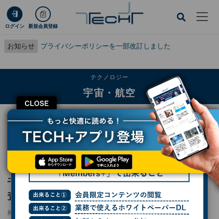
ログイン
新規会員登録
お知らせ
プライバシーポリシーを一部改訂しました
テクノロジー
宇宙・航空
CLOSE
TECH+
テクノロジー
宇宙・航空
千葉工大スカイツリーキャンパスで、MMX探査機や惑星探査の最前線に触れて
きた
レポート
千葉工大スカイツリーキャンパスで、MMX探
査機や惑星探査の最前線に触れてきた
掲載日
2025/08/04 19:00