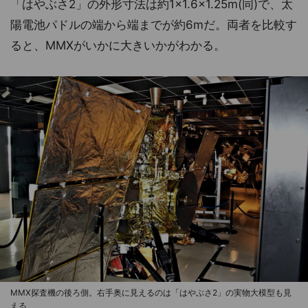
「はやぶさ2」の外形寸法は約1×1.6×1.25m(同)で、太
陽電池パドルの端から端までが約6mだ。両者を比較す
ると、MMXがいかに大きいかがわかる。
MMX探査機の後ろ側。右手奥に見えるのは「はやぶさ2」の実物大模型も見
える