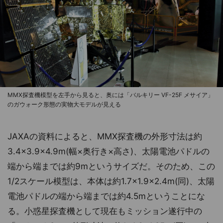
MMX探査機模型を左手から見ると、奥には「バルキリー VF-25F メサイア」
のガウォーク形態の実物大モデルが見える
JAXAの資料によると、MMX探査機の外形寸法は約
3.4×3.9×4.9m(幅×奥行き×高さ)、太陽電池パドルの
端から端までは約9mというサイズだ。そのため、この
1/2スケール模型は、本体は約1.7×1.9×2.4m(同)、太陽
電池パドルの端から端までは約4.5mということにな
る。小惑星探査機として現在もミッション遂行中の