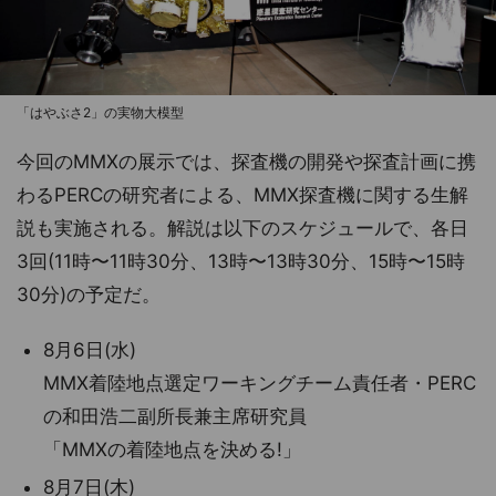
「はやぶさ2」の実物大模型
今回のMMXの展示では、探査機の開発や探査計画に携
わるPERCの研究者による、MMX探査機に関する生解
説も実施される。解説は以下のスケジュールで、各日
3回(11時〜11時30分、13時〜13時30分、15時〜15時
30分)の予定だ。
8月6日(水)
MMX着陸地点選定ワーキングチーム責任者・PERC
の和田浩二副所長兼主席研究員
「MMXの着陸地点を決める!」
8月7日(木)