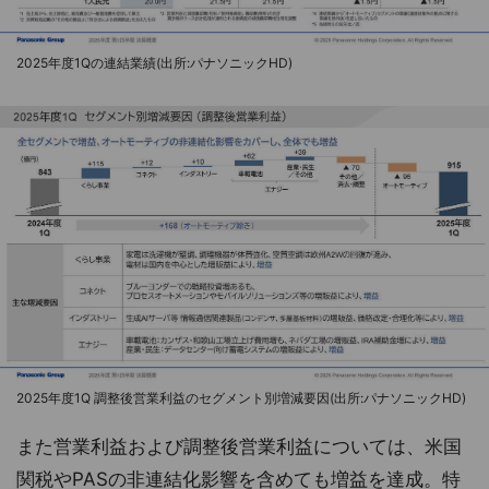
2025年度1Qの連結業績(出所:パナソニックHD)
2025年度1Q 調整後営業利益のセグメント別増減要因(出所:パナソニックHD)
また営業利益および調整後営業利益については、米国
関税やPASの非連結化影響を含めても増益を達成。特