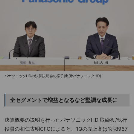
パナソニックHDの決算説明会の様子(出所:パナソニックHD)
全セグメントで増益となるなど堅調な成長に
決算概要の説明を行ったパナソニックHD 取締役/執行
役員の和仁古明CFOによると、1Qの売上高は1兆8967