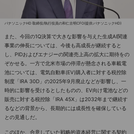
パナソニックHD 取締役/執行役員の和仁古明CFO(提供:パナソニックHD)
また、今回の1Q決算で大きな影響を与えた生成AI関連
事業の伸長については、今後も高成長が継続すると
し、PIDおよびエナジーの関連売上高の拡大に期待をの
ぞかせる。一方で北米市場の停滞が懸念される車載電
池については、電気自動車(EV)購入者に対する税控除
制度「IRA 30D」の2025年9月廃止などが影響し、一
時的に影響を受けるとしたものの、EV向け電池などの
販売に対する税控除「IRA 45X」は2032年まで継続す
るなどの背景から、長期的には成長性を確保している
との見通しだ。
このほか、合意していた戦略的資本経営に関する契約