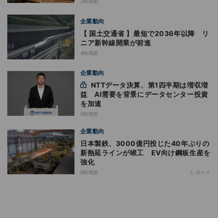
2時間前
企業動向
【 国土交通省 】最短で2036年以降 リ
ニア新幹線開業が前進
4時間前
企業動向
NTTデータ決算、第1四半期は増収増
益 AI需要を背景にデータセンター投資
を加速
5時間前
企業動向
日本製鉄、3000億円投じた40年ぶりの
新熱延ラインが竣工 EV向け鋼板生産を
強化
6時間前
レポート