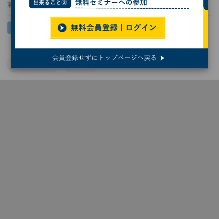
著者：
鶴海大輔
パナソニック
生成AI