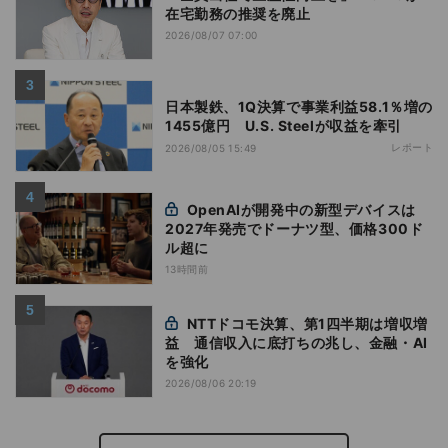
在宅勤務の推奨を廃止
2026/08/07 07:00
日本製鉄、1Q決算で事業利益58.1％増の
1455億円 U.S. Steelが収益を牽引
レポート
2026/08/05 15:49
OpenAIが開発中の新型デバイスは
2027年発売でドーナツ型、価格300ド
ル超に
13時間前
NTTドコモ決算、第1四半期は増収増
益 通信収入に底打ちの兆し、金融・AI
を強化
2026/08/06 20:19