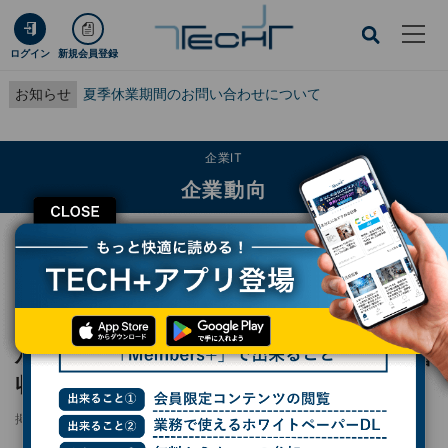
ログイン
新規会員登録
お知らせ
夏季休業期間のお問い合わせについて
企業IT
企業動向
CLOSE
TECH+
企業IT
企業動向
パナソニックHD、4～6月期はPAS影響除き増収増益に - 生成AI関連事業が牽引
レポート
パナソニックHD、4～6月期はPAS影響除き増
収増益に - 生成AI関連事業が牽引
掲載日
2025/07/31 16:57