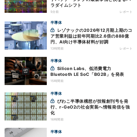
ラダイムシフト
5分前
レポート
半導体
レゾナックの2026年12月期上期のコ
ア営業利益は前年同期比2.6倍の888億
円、AI向け半導体材料が好調
13時間前
レポート
半導体
Silicon Labs、低消費電力
Bluetooth LE SoC「BG2B」を発表
15時間前
半導体
びわこ半導体構想が技報創刊号を発
行、r-GeO2の社会実装へ情報発信を強
化
16時間前
半導体