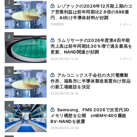
レゾナックの2026年12月期上期のコ
ア営業利益は前年同期比2.6倍の888億
円、AI向け半導体材料が好調
19時間前
レポート
ラムリサーチの2026年度第4四半期
売上高は前年同期比30％増で過去最高を
更新、NAND関連が好調
レポート
2026/08/06 11:24
アルコニックス子会社の大川電機製
作所、福島市に半導体製造装置向け部品
の新工場建設を決定
2026/08/06 06:30
Samsung、FMS 2026で次世代3D
メモリ構想を公開 zHBMや400層超
BV-NANDを披露
2026/08/05 20:50