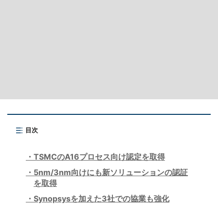
目次
TSMCのA16プロセス向け認定を取得
5nm/3nm向けにも新ソリューションの認証
を取得
Synopsysを加えた3社での協業も強化