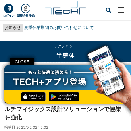
ログイン
新規会員登録
お知らせ
夏季休業期間のお問い合わせについて
テクノロジー
半導体
CLOSE
TECH+
テクノロジー
半導体
AnsysとTSMC、先端プロセス認定と3D-ICマルチフィジックス設計ソリューシ
ョンで協業を強化
AnsysとTSMC、先端プロセス認定と3D-ICマ
ルチフィジックス設計ソリューションで協業
を強化
掲載日
2025/05/02 13:02