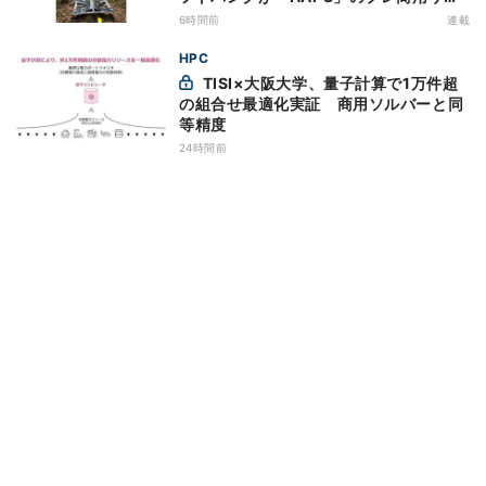
ビス開始を表明、本格的な商用展開のめ
6時間前
連載
どは
HPC
TISI×大阪大学、量子計算で1万件超
の組合せ最適化実証 商用ソルバーと同
等精度
24時間前