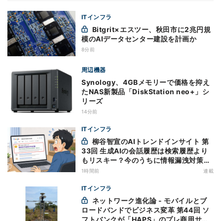
ITインフラ
Bitgrit×エスツー、秋田市に2兆円規
模のAIデータセンター建設を計画か
8分前
周辺機器
Synology、4GBメモリーで価格を抑え
たNAS新製品「DiskStation neo+」シ
リーズ
14分前
ITインフラ
柳谷智宣のAIトレンドインサイト 第
33回 生成AIの会話履歴は検索履歴より
もリスキー？今のうちに情報漏洩対策を
万全にしておこう
1時間前
連載
ITインフラ
ネットワーク進化論 - モバイルとブ
ロードバンドでビジネス変革 第44回 ソ
フトバンクが「HAPS」のプレ商用サー