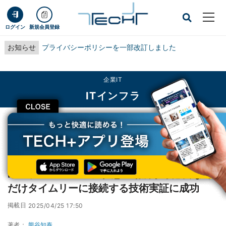
ログイン
新規会員登録
お知らせ
プライバシーポリシーを一部改訂しました
企業IT
ITインフラ
CLOSE
TECH+
企業IT
ITインフラ
NTT、IOWN APNに任意の場所から必要な時だけタイムリーに接続する技術実
証に成功
NTT、IOWN APNに任意の場所から必要な時
だけタイムリーに接続する技術実証に成功
掲載日
2025/04/25 17:50
著者：
熊谷知泰