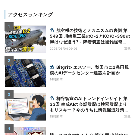
アクセスランキング
航空機の技術とメカニズムの裏側 第
549回 川崎重工業のC-2とKC/C-390の
脚はなぜ違う? - 降着装置は複雑怪奇
(5)|軍用輸送機(10)
連載
2026/08/04 09:05
Bitgrit×エスツー、秋田市に2兆円規
模のAIデータセンター建設を計画か
14時間前
柳谷智宣のAIトレンドインサイト 第
33回 生成AIの会話履歴は検索履歴より
もリスキー？今のうちに情報漏洩対策を
万全にしておこう
15時間前
連載