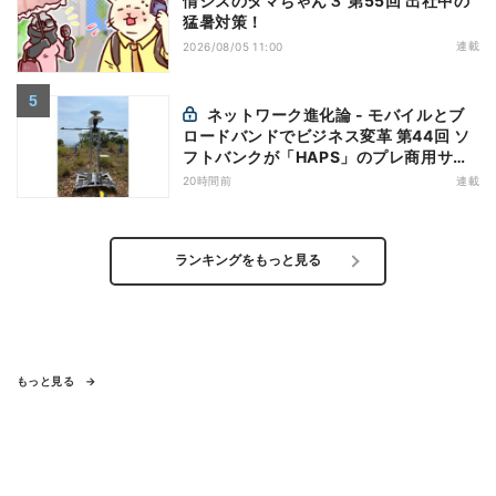
情シスのタマちゃん３ 第55回 出社中の
猛暑対策！
連載
2026/08/05 11:00
ネットワーク進化論 - モバイルとブ
ロードバンドでビジネス変革 第44回 ソ
フトバンクが「HAPS」のプレ商用サー
ビス開始を表明、本格的な商用展開のめ
20時間前
連載
どは
ランキングをもっと見る
もっと見る