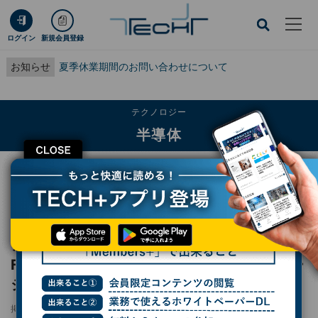
ログイン
新規会員登録
お知らせ
夏季休業期間のお問い合わせについて
テクノロジー
半導体
CLOSE
TECH+
テクノロジー
半導体
アドバンテストが伊Technoprobeと米FormFactorに少数持分投資、戦略パー
トナーシップを締結
アドバンテストが伊Technoprobeと米
FormFactorに少数持分投資、戦略パートナー
シップを締結
掲載日
2025/01/09 15:27