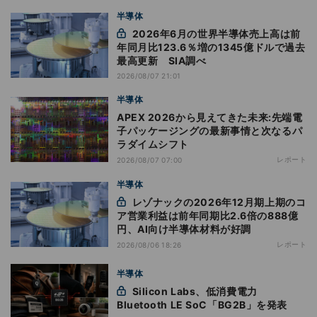
半導体
2026年6月の世界半導体売上高は前
年同月比123.6％増の1345億ドルで過去
最高更新 SIA調べ
2026/08/07 21:01
半導体
APEX 2026から見えてきた未来:先端電
子パッケージングの最新事情と次なるパ
ラダイムシフト
レポート
2026/08/07 07:00
半導体
レゾナックの2026年12月期上期のコ
ア営業利益は前年同期比2.6倍の888億
円、AI向け半導体材料が好調
レポート
2026/08/06 18:26
半導体
Silicon Labs、低消費電力
Bluetooth LE SoC「BG2B」を発表