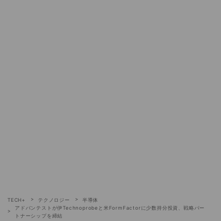
TECH+
テクノロジー
半導体
アドバンテストが伊Technoprobeと米FormFactorに少数持分投資、戦略パー
トナーシップを締結