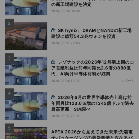
の新工場建設を決定
2026/08/06 06:30
SK hynix、DRAMとNANDの新工場
建設に総額54.3兆ウォンを投資
2026/08/07 22:53
レゾナックの2026年12月期上期のコ
ア営業利益は前年同期比2.6倍の888億
円、AI向け半導体材料が好調
レポート
2026/08/06 18:26
2026年6月の世界半導体売上高は前
年同月比123.6％増の1345億ドルで過去
最高更新 SIA調べ
2026/08/07 21:01
APEX 2026から見えてきた未来:先端電
子パッケージングの最新事情と次なるパ