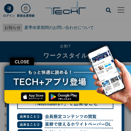
ログイン
新規会員登録
お知らせ
夏季休業期間のお問い合わせについて
企業IT
ワークスタイル
CLOSE
TECH+
企業IT
ワークスタイル
デルがAI PCポートフォリオを3カテゴリに刷新、モデル分類も明確化
デルがAI PCポートフォリオを3カテゴリに刷
新、モデル分類も明確化
掲載日
2025/01/07 17:07
著者：
熊谷知泰