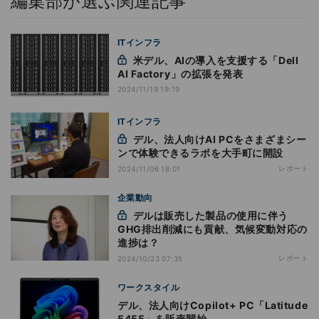
編集部が選ぶ関連記事
ITインフラ
米デル、AIの導入を支援する「Dell
AI Factory」の拡張を発表
2024/11/19 19:19
ITインフラ
デル、法人向けAI PCをさまざまシー
ンで体験できるラボを大手町に開設
レポート
2024/11/06 18:01
企業動向
デルは販売した製品の使用に伴う
GHG排出削減にも貢献、気候変動対応の
進捗は？
レポート
2024/10/23 07:35
ワークスタイル
デル、法人向けCopilot+ PC「Latitude
5455」を販売開始