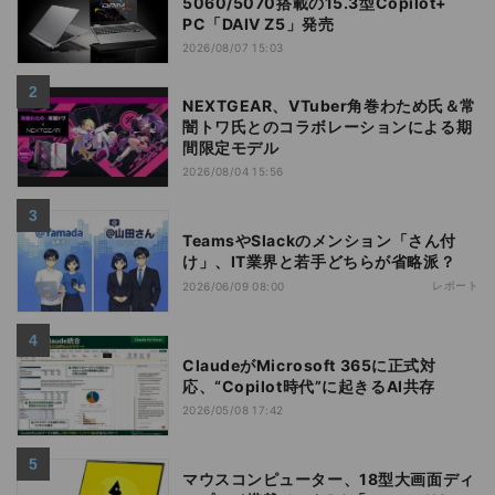
5060/5070搭載の15.3型Copilot+
PC「DAIV Z5」発売
2026/08/07 15:03
NEXTGEAR、VTuber角巻わため氏＆常
闇トワ氏とのコラボレーションによる期
間限定モデル
2026/08/04 15:56
TeamsやSlackのメンション「さん付
け」、IT業界と若手どちらが省略派？
レポート
2026/06/09 08:00
ClaudeがMicrosoft 365に正式対
応、“Copilot時代”に起きるAI共存
2026/05/08 17:42
マウスコンピューター、18型大画面ディ