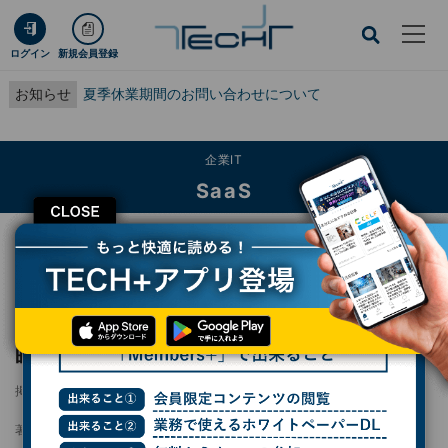
ログイン
新規会員登録
お知らせ
夏季休業期間のお問い合わせについて
企業IT
SaaS
CLOSE
TECH+
企業IT
SaaS
ラクスがAI開発を本格化、経費精算の全作業時間を6割削減へ
ラクスがAI開発を本格化、経費精算の全作業
時間を6割削減へ
掲載日
2024/12/12 17:22
著者：
早川竜太