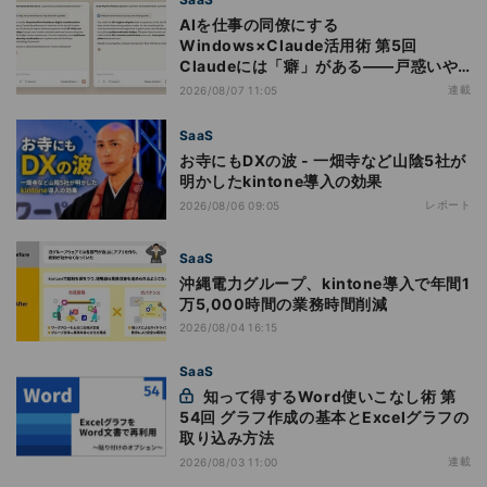
AIを仕事の同僚にする
Windows×Claude活用術 第5回
Claudeには「癖」がある――戸惑いや
すい7つの仕様
連載
2026/08/07 11:05
SaaS
お寺にもDXの波 - 一畑寺など山陰5社が
明かしたkintone導入の効果
レポート
2026/08/06 09:05
SaaS
沖縄電力グループ、kintone導入で年間1
万5,000時間の業務時間削減
2026/08/04 16:15
SaaS
知って得するWord使いこなし術 第
54回 グラフ作成の基本とExcelグラフの
取り込み方法
連載
2026/08/03 11:00