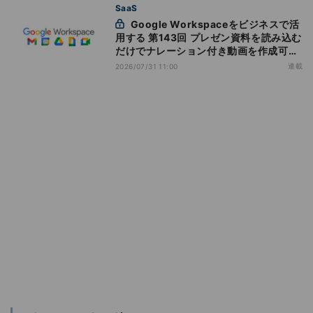
SaaS
Google Workspaceをビジネスで活
用する 第143回 プレゼン資料を読み込む
だけでナレーション付き動画を作成可能
になった「Google Vids」
連載
2026/07/31 11:00