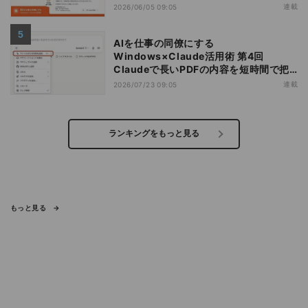
い始める前に知っておきたい基本知識
連載
2026/06/05 09:05
AIを仕事の同僚にする
Windows×Claude活用術 第4回
Claudeで長いPDFの内容を短時間で把
握する
連載
2026/07/23 09:05
ランキングをもっと見る
もっと見る