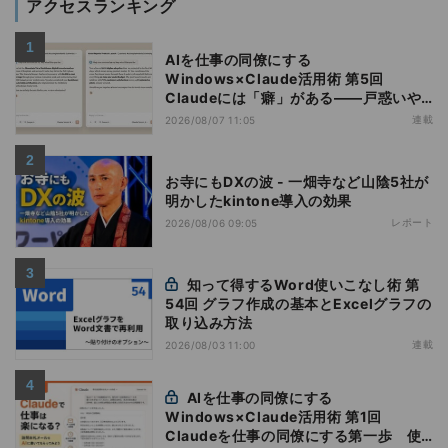
アクセスランキング
AIを仕事の同僚にする
Windows×Claude活用術 第5回
Claudeには「癖」がある――戸惑いや
すい7つの仕様
連載
2026/08/07 11:05
お寺にもDXの波 - 一畑寺など山陰5社が
明かしたkintone導入の効果
レポート
2026/08/06 09:05
知って得するWord使いこなし術 第
54回 グラフ作成の基本とExcelグラフの
取り込み方法
連載
2026/08/03 11:00
AIを仕事の同僚にする
Windows×Claude活用術 第1回
Claudeを仕事の同僚にする第一歩 使