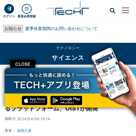
ログイン
新規会員登録
お知らせ
夏季休業期間のお問い合わせについて
テクノロジー
サイエンス
CLOSE
TECH+
テクノロジー
サイエンス
グラファイトを用いた電源不要の磁気浮遊するプラットフォーム、OISTが開発
グラファイトを用いた電源不要の磁気浮遊す
るプラットフォーム、OISTが開発
掲載日
2024/04/09 19:14
著者：
波留久泉