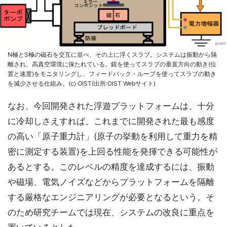
N極とS極の磁石を交互に並べ、その上に浮くスラブ。システムは振動から隔
離され、高真空環境に保たれている。鏡を使ってスラブの垂直方向の動き(位
置と速度)をモニタリングし、フィードバック・ループを使ってスラブの動き
を減少させる仕組み。(c) OIST(出所:OIST Webサイト)
なお、今回開発された浮遊プラットフォームは、十分
に冷却しさえすれば、これまでに開発された最も感度
の高い「原子重力計」(原子の挙動を利用して重力を精
密に測定する装置)を上回る性能を発揮できる可能性が
あるとする。このレベルの精度を達成するには、振動
や磁場、電気ノイズなどからプラットフォームを隔離
する厳格なエンジニアリングが必要となるという。そ
のため研究チームでは現在、システムの改良に重点を