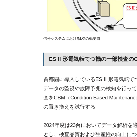
信号システムにおけるDXの概要図
ES II 形電気転てつ機の一部検査の
首都圏に導入しているES II 形電気
データの監視や故障予兆の検知を行って
査をCBM（Condition Based Ma
の置き換えを試行する。
2024年度は23台においてデータ解析
とし、検査品質および生産性の向上につ