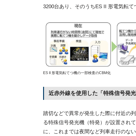
3200台あり、そのうちES II 形電気
ES II 形電気転てつ機の一部検査のCBM化
近赤外線を使用した「特殊信号発光
踏切などで異常が発生した際に付近の列
る特殊信号発光機（特発）が設置されて
に、これまでは夜間など列車走行のない