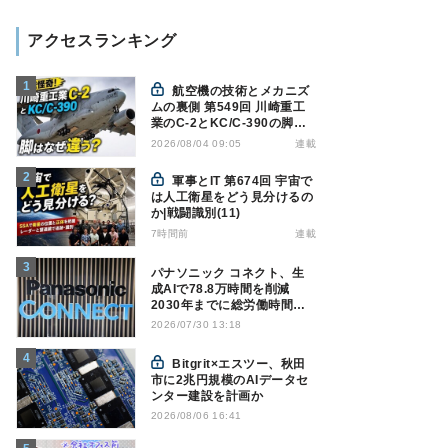
アクセスランキング
航空機の技術とメカニズ
ムの裏側 第549回 川崎重工
業のC-2とKC/C-390の脚は
なぜ違う? - 降着装置は複雑
連載
2026/08/04 09:05
怪奇(5)|軍用輸送機(10)
軍事とIT 第674回 宇宙で
は人工衛星をどう見分けるの
か|戦闘識別(11)
7時間前
連載
パナソニック コネクト、生
成AIで78.8万時間を削減
2030年までに総労働時間
10％削減へ
2026/07/30 13:18
Bitgrit×エスツー、秋田
市に2兆円規模のAIデータセ
ンター建設を計画か
2026/08/06 16:41