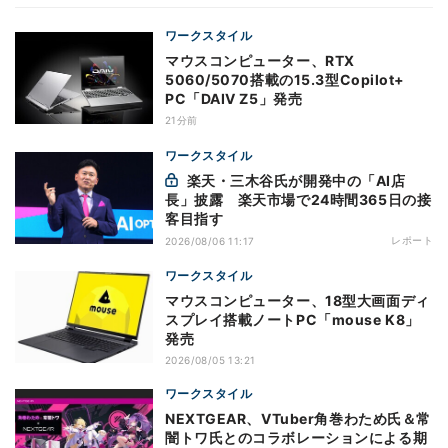
ワークスタイル
マウスコンピューター、RTX
5060/5070搭載の15.3型Copilot+
PC「DAIV Z5」発売
21分前
ワークスタイル
楽天・三木谷氏が開発中の「AI店
長」披露 楽天市場で24時間365日の接
客目指す
レポート
2026/08/06 11:17
ワークスタイル
マウスコンピューター、18型大画面ディ
スプレイ搭載ノートPC「mouse K8」
発売
2026/08/05 13:21
ワークスタイル
NEXTGEAR、VTuber角巻わため氏＆常
闇トワ氏とのコラボレーションによる期