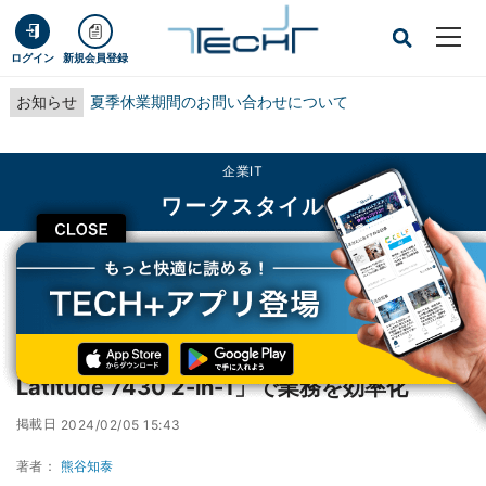
ログイン
新規会員登録
お知らせ
夏季休業期間のお問い合わせについて
企業IT
ワークスタイル
CLOSE
TECH+
企業IT
ワークスタイル
JR東日本メカトロニクス、デル「Dell Latitude 7430 2-in-1」で業務を効率化
JR東日本メカトロニクス、デル「Dell
Latitude 7430 2-in-1」で業務を効率化
掲載日
2024/02/05 15:43
著者：
熊谷知泰