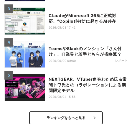
ClaudeがMicrosoft 365に正式対
応、“Copilot時代”に起きるAI共存
2026/05/08 17:42
TeamsやSlackのメンション「さん付
け」、IT業界と若手どちらが省略派？
レポート
2026/06/09 08:00
NEXTGEAR、VTuber角巻わため氏＆常
闇トワ氏とのコラボレーションによる期
間限定モデル
2026/08/04 15:56
ランキングをもっと見る