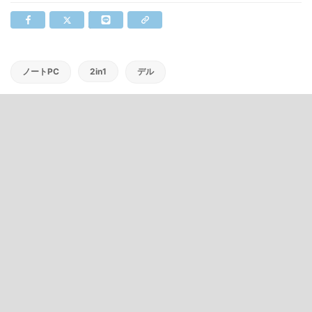
ノートPC
2in1
デル