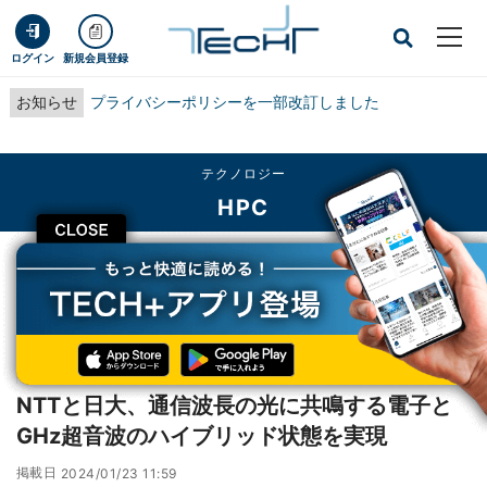
ログイン
新規会員登録
お知らせ
プライバシーポリシーを一部改訂しました
テクノロジー
HPC
CLOSE
TECH+
テクノロジー
HPC
NTTと日大、通信波長の光に共鳴する電子とGHz超音波のハイブリッド状態を実
現
レポート
NTTと日大、通信波長の光に共鳴する電子と
GHz超音波のハイブリッド状態を実現
掲載日
2024/01/23 11:59