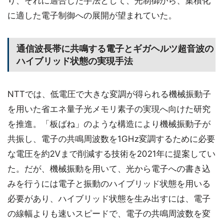
り、それに適合した手法として、光制御から、集積化
に適した電子制御への展開が望まれていた。
通信波長帯に共鳴する電子とギガヘルツ超音波の
ハイブリッド状態の実現手法
NTTでは、低電圧で大きな変調が得られる機械振動子
を用いた省エネ量子光メモリ素子の実現へ向けた研究
を推進。「板ばね」のような構造により機械振動子が
共振し、電子の共鳴周波数を1GHz変調するために必要
な電圧を約2Vまで削減する技術を2021年に提案してい
た。だが、機械振動を用いて、光から電子への書き込
みを行うには電子と振動のハイブリッド状態を用いる
必要があり、ハイブリッド状態を生み出すには、電子
の線幅よりも速いスピードで、電子の共鳴周波数を変