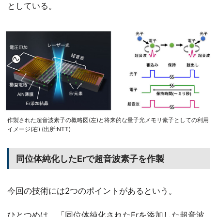
としている。
作製された超音波素子の概略図(左)と将来的な量子光メモリ素子としての利用
イメージ(右) (出所:NTT)
同位体純化したErで超音波素子を作製
今回の技術には2つのポイントがあるという。
ひとつめは、「同位体純化されたErを添加した超音波