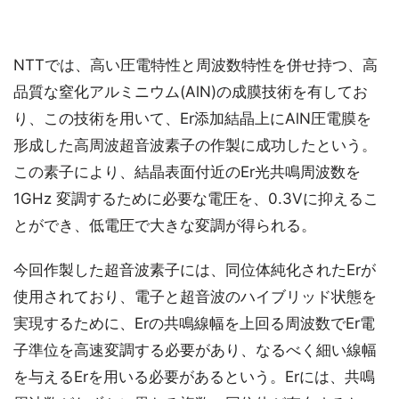
NTTでは、高い圧電特性と周波数特性を併せ持つ、高
品質な窒化アルミニウム(AlN)の成膜技術を有してお
り、この技術を用いて、Er添加結晶上にAlN圧電膜を
形成した高周波超音波素子の作製に成功したという。
この素子により、結晶表面付近のEr光共鳴周波数を
1GHz 変調するために必要な電圧を、0.3Vに抑えるこ
とができ、低電圧で大きな変調が得られる。
今回作製した超音波素子には、同位体純化されたErが
使用されており、電子と超音波のハイブリッド状態を
実現するために、Erの共鳴線幅を上回る周波数でEr電
子準位を高速変調する必要があり、なるべく細い線幅
を与えるErを用いる必要があるという。Erには、共鳴