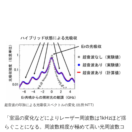
超音波の印加による光吸収スペクトルの変化 (出所:NTT)
「室温の変化などによりレーザー周波数は1kHzほど揺
らぐことになる。周波数精度が極めて高い光周波数コ