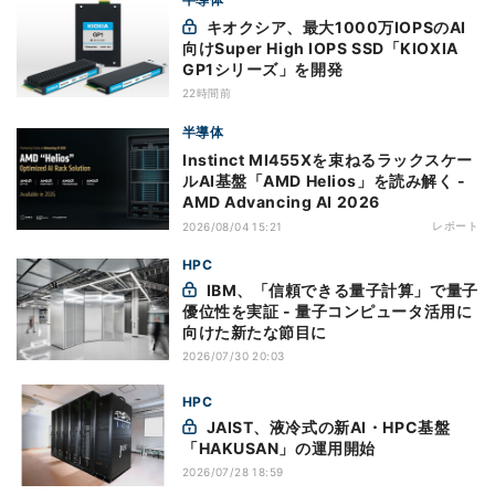
キオクシア、最大1000万IOPSのAI
向けSuper High IOPS SSD「KIOXIA
GP1シリーズ」を開発
22時間前
半導体
Instinct MI455Xを束ねるラックスケー
ルAI基盤「AMD Helios」を読み解く -
AMD Advancing AI 2026
レポート
2026/08/04 15:21
HPC
IBM、「信頼できる量子計算」で量子
優位性を実証 - 量子コンピュータ活用に
向けた新たな節目に
2026/07/30 20:03
HPC
JAIST、液冷式の新AI・HPC基盤
「HAKUSAN」の運用開始
2026/07/28 18:59