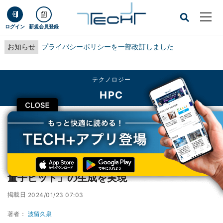
ログイン
新規会員登録
お知らせ
プライバシーポリシーを一部改訂しました
テクノロジー
HPC
CLOSE
TECH+
テクノロジー
HPC
東大など、光を用いた論理量子ビット「GKP量子ビット」の生成を実現
東大など、光を用いた論理量子ビット「GKP
量子ビット」の生成を実現
掲載日
2024/01/23 07:03
著者：
波留久泉