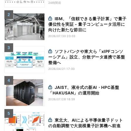
24時間前
IBM、「信頼できる量子計算」で量子
優位性を実証 - 量子コンピュータ活用に
向けた新たな節目に
2026/07/30 20:03
ソフトバンクや東大ら「xIPFコンソ
ーシアム」設立、分散データ連携で基盤
整備へ
2026/04/21 17:00
JAIST、液冷式の新AI・HPC基盤
「HAKUSAN」の運用開始
2026/07/28 18:59
東北大、AIによる半導体量子ドット
の自動調整で大規模量子計算機へ前進