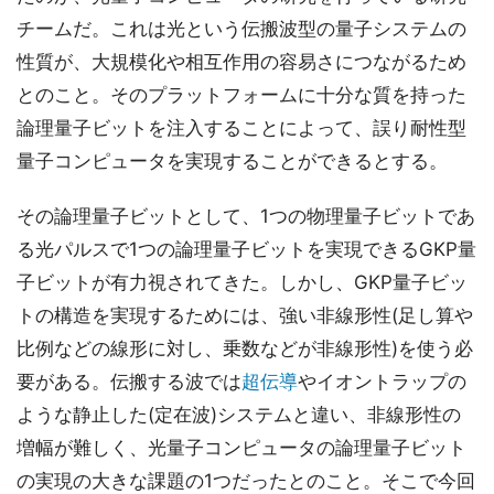
チームだ。これは光という伝搬波型の量子システムの
性質が、大規模化や相互作用の容易さにつながるため
とのこと。そのプラットフォームに十分な質を持った
論理量子ビットを注入することによって、誤り耐性型
量子コンピュータを実現することができるとする。
その論理量子ビットとして、1つの物理量子ビットであ
る光パルスで1つの論理量子ビットを実現できるGKP量
子ビットが有力視されてきた。しかし、GKP量子ビッ
トの構造を実現するためには、強い非線形性(足し算や
比例などの線形に対し、乗数などが非線形性)を使う必
要がある。伝搬する波では
超伝導
やイオントラップの
ような静止した(定在波)システムと違い、非線形性の
増幅が難しく、光量子コンピュータの論理量子ビット
の実現の大きな課題の1つだったとのこと。そこで今回