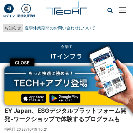
ログイン
新規会員登録
お知らせ
夏季休業期間のお問い合わせについて
企業IT
ITインフラ
CLOSE
TECH+
企業IT
ITインフラ
EY Japan、ESGデジタルプラットフォーム開発‐ワークショップで体験するプロ
グラムも
レポート
EY Japan、ESGデジタルプラットフォーム開
発‐ワークショップで体験するプログラムも
掲載日
2023/10/19 10:21