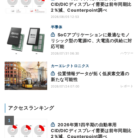
CID/DICディスプレイ需要は前年同期比
2％減、Counterpoint調べ
2026/08/05 12:53
半導体
SoCアプリケーションに最適なモノ
リシック型の電源IC、大電流の供給に対
応可能
ハウツー
2026/07/31 06:30
カーエレクトロニクス
位置情報データが拓く低炭素交通の
新たな可能性
レポート
2026/07/24 07:00
アクセスランキング
2026年第1四半期の自動車用
CID/DICディスプレイ需要は前年同期比
2％減、Counterpoint調べ