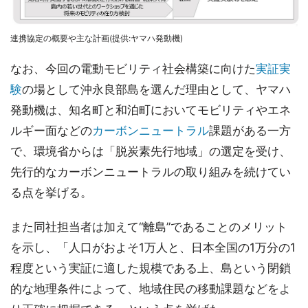
連携協定の概要や主な計画(提供:ヤマハ発動機)
なお、今回の電動モビリティ社会構築に向けた
実証実
験
の場として沖永良部島を選んだ理由として、ヤマハ
発動機は、知名町と和泊町においてモビリティやエネ
ルギー面などの
カーボンニュートラル
課題がある一方
で、環境省からは「脱炭素先行地域」の選定を受け、
先行的なカーボンニュートラルの取り組みを続けてい
る点を挙げる。
また同社担当者は加えて“離島”であることのメリット
を示し、「人口がおよそ1万人と、日本全国の1万分の1
程度という実証に適した規模である上、島という閉鎖
的な地理条件によって、地域住民の移動課題などをよ