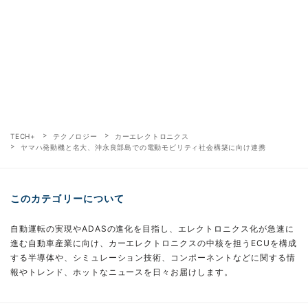
TECH+
テクノロジー
カーエレクトロニクス
ヤマハ発動機と名大、沖永良部島での電動モビリティ社会構築に向け連携
このカテゴリーについて
自動運転の実現やADASの進化を目指し、エレクトロニクス化が急速に
進む自動車産業に向け、カーエレクトロニクスの中核を担うECUを構成
する半導体や、シミュレーション技術、コンポーネントなどに関する情
報やトレンド、ホットなニュースを日々お届けします。