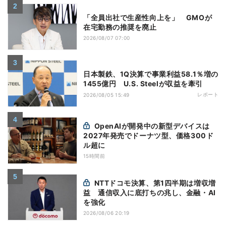
「全員出社で生産性向上を」 GMOが
在宅勤務の推奨を廃止
2026/08/07 07:00
日本製鉄、1Q決算で事業利益58.1％増の
1455億円 U.S. Steelが収益を牽引
レポート
2026/08/05 15:49
OpenAIが開発中の新型デバイスは
2027年発売でドーナツ型、価格300ド
ル超に
15時間前
NTTドコモ決算、第1四半期は増収増
益 通信収入に底打ちの兆し、金融・AI
を強化
2026/08/06 20:19