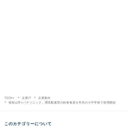
TECH+
企業IT
企業動向
福知山市×パナソニック、環境配慮型の給食食器を市内の小中学校で使用開始
このカテゴリーについて