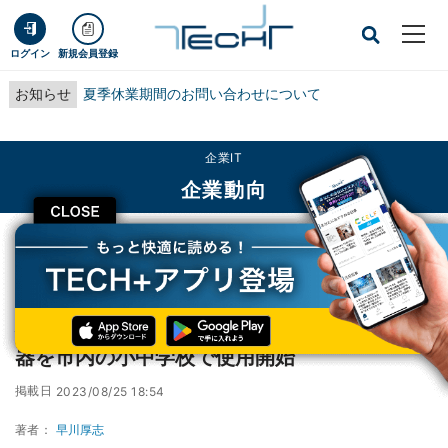
ログイン
新規会員登録
お知らせ
夏季休業期間のお問い合わせについて
企業IT
企業動向
CLOSE
TECH+
企業IT
企業動向
福知山市×パナソニック、環境配慮型の給食食器を市内の小中学校で使用開始
福知山市×パナソニック、環境配慮型の給食食
器を市内の小中学校で使用開始
掲載日
2023/08/25 18:54
著者：
早川厚志