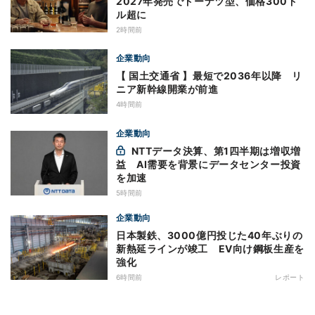
2027年発売でドーナツ型、価格300ド
ル超に
2時間前
企業動向
【 国土交通省 】最短で2036年以降 リ
ニア新幹線開業が前進
4時間前
企業動向
NTTデータ決算、第1四半期は増収増
益 AI需要を背景にデータセンター投資
を加速
5時間前
企業動向
日本製鉄、3000億円投じた40年ぶりの
新熱延ラインが竣工 EV向け鋼板生産を
強化
6時間前
レポート