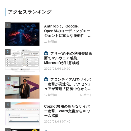
アクセスランキング
Anthropic、Google、
OpenAIのコーディングエー
ジェントに重大な脆弱性 認
証情報窃取などの恐れ
17時間前
フリーWi-Fiの利用登録画
面でマルウェア感染、
Microsoftが注意喚起
2026/08/06 10:00
フロンティアAIでサイバ
ー攻撃が高速化、アクセンチ
ュアが警鐘「防御中心からの
脱却を」
17時間前
レポート
Copilot悪用の新たなサイバ
ー攻撃、Word文書からAIワ
ーム拡散
2026/08/03 07:45