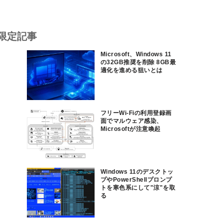
限定記事
Microsoft、Windows 11
の32GB推奨を削除 8GB最
適化を進める狙いとは
フリーWi-Fiの利用登録画
面でマルウェア感染、
Microsoftが注意喚起
Windows 11のデスクトッ
プやPowerShellプロンプ
トを寒色系にして"涼"を取
る