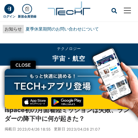
ログイン
新規会員登録
お知らせ
夏季休業期間のお問い合わせについて
テクノロジー
宇宙・航空
CLOSE
TECH+
テクノロジー
宇宙・航空
ispace初の月面着陸ミッションは失敗、ランダーの降下中に何が起きた？
レポート
ispace初の月面着陸ミッションは失敗、ラン
ダーの降下中に何が起きた？
掲載日
更新日
2023/04/26 18:55
2023/04/26 21:07