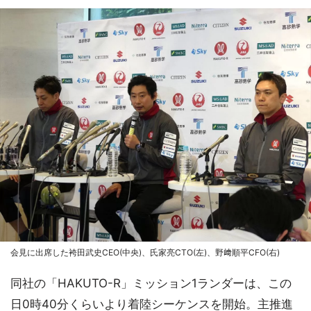
会見に出席した袴田武史CEO(中央)、氏家亮CTO(左)、野﨑順平CFO(右)
同社の「HAKUTO-R」ミッション1ランダーは、この
日0時40分くらいより着陸シーケンスを開始。主推進