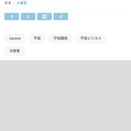
著者：
大塚実
ispace
宇宙
宇宙開発
宇宙ビジネス
月探査