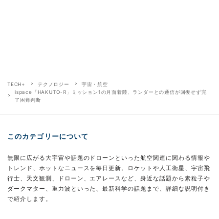
TECH+
テクノロジー
宇宙・航空
ispace「HAKUTO-R」ミッション1の月面着陸、ランダーとの通信が回復せず完
了困難判断
このカテゴリーについて
無限に広がる大宇宙や話題のドローンといった航空関連に関わる情報や
トレンド、ホットなニュースを毎日更新。ロケットや人工衛星、宇宙飛
行士、天文観測、ドローン、エアレースなど、身近な話題から素粒子や
ダークマター、重力波といった、最新科学の話題まで、詳細な説明付き
で紹介します。