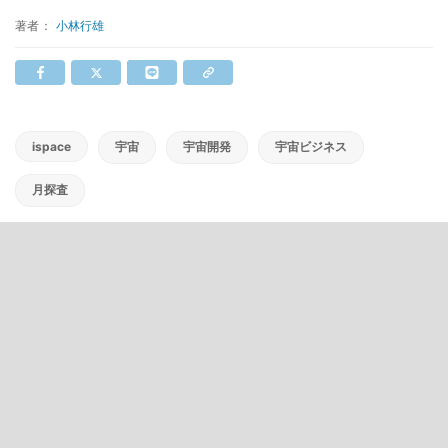
著者：
小林行雄
ispace
宇宙
宇宙開発
宇宙ビジネス
月探査