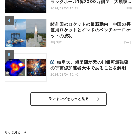
ラックホール1億7000万個？ - 大規模計
算が描くその分布
連載
2026/08/03 14:31
諸外国のロケットの最新動向 中国の再
使用ロケットとインドのベンチャーロケ
ットの成功
9時間前
レポート
岐阜大、超星団が天の川銀河最強級
の宇宙線加速器天体であることを解明
2026/08/04 10:40
ランキングをもっと見る
もっと見る