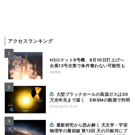
アクセスランキング
H3ロケット9号機、8月10日打上げへ
台風13号次第で条件整わない可能性も
6時間前
大型ブラックホールの高温ガスは30
万光年先まで届く XRISMの観測で判明
2026/08/06 18:05
最新研究から読み解く 天文学・宇宙
物理学の最前線 第12回 天の川銀河にブ