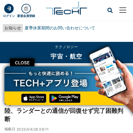
ログイン
新規会員登録
お知らせ
夏季休業期間のお問い合わせについて
テクノロジー
宇宙・航空
CLOSE
TECH+
テクノロジー
宇宙・航空
ispace「HAKUTO-R」ミッション1の月面着陸、ランダーとの通信が回復せず完
了困難判断
ispace「HAKUTO-R」ミッション1の月面着
陸、ランダーとの通信が回復せず完了困難判
断
掲載日
2023/04/26 09:11