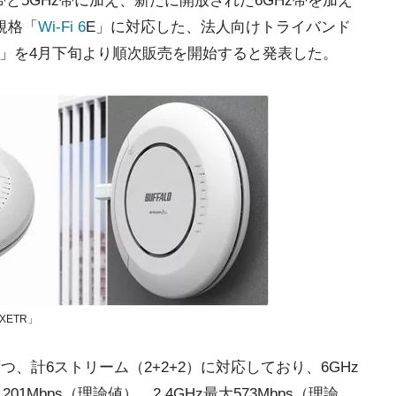
z帯と5GHz帯に加え、新たに開放された6GHz帯を加え
規格「
Wi-Fi 6
E」に対応した、法人向けトライバンド
TR」を4月下旬より順次販売を開始すると発表した。
XETR」
、計6ストリーム（2+2+2）に対応しており、6GHz
,201Mbps（理論値）、2.4GHz最大573Mbps（理論