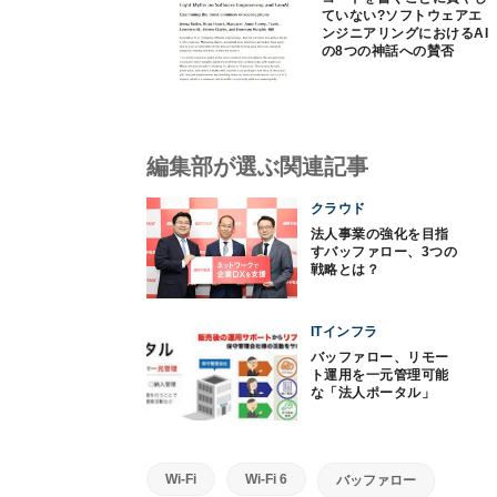
ていない?ソフトウェアエ
ンジニアリングにおけるAI
の8つの神話への賛否
編集部が選ぶ関連記事
クラウド
法人事業の強化を目指
すバッファロー、3つの
戦略とは？
ITインフラ
バッファロー、リモー
ト運用を一元管理可能
な「法人ポータル」
Wi-Fi
Wi-Fi 6
バッファロー