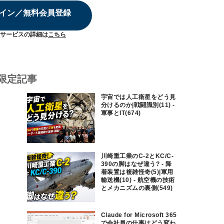
イン／無料会員登録
サービスの詳細は
こちら
限定記事
宇宙では人工衛星をどう見
分けるのか|戦闘識別(11) -
軍事とIT(674)
川崎重工業のC-2とKC/C-
390の脚はなぜ違う? - 降
着装置は複雑怪奇(5)|軍用
輸送機(10) - 航空機の技術
とメカニズムの裏側(549)
Claude for Microsoft 365
で会社員の仕事はどう変わ