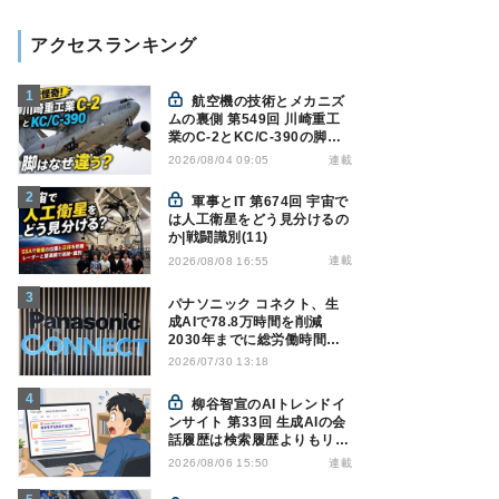
アクセスランキング
航空機の技術とメカニズ
ムの裏側 第549回 川崎重工
業のC-2とKC/C-390の脚は
なぜ違う? - 降着装置は複雑
連載
2026/08/04 09:05
怪奇(5)|軍用輸送機(10)
軍事とIT 第674回 宇宙で
は人工衛星をどう見分けるの
か|戦闘識別(11)
連載
2026/08/08 16:55
パナソニック コネクト、生
成AIで78.8万時間を削減
2030年までに総労働時間
10％削減へ
2026/07/30 13:18
柳谷智宣のAIトレンドイ
ンサイト 第33回 生成AIの会
話履歴は検索履歴よりもリス
キー？今のうちに情報漏洩対
連載
2026/08/06 15:50
策を万全にしておこう