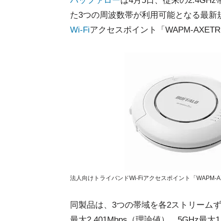
バッファロー
は4月5日、従来の2.4GH
た3つの周波数帯が利用可能となる最新
Wi-Fi
アクセスポイント「WAPM-AXE
法人向けトライバンドWi-Fiアクセスポイント「WAPM-A
同製品は、3つの帯域を各2ストリームずつ
最大2,401Mbps（理論値）、5GHz最大1