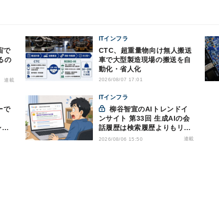
ITインフラ
CTC、超重量物向け無人搬送
るの
車で大型製造現場の搬送を自
動化・省人化
2026/08/07 17:01
連載
ITインフラ
ーで
柳谷智宣のAIトレンドイ
ンサイト 第33回 生成AIの会
シリ
話履歴は検索履歴よりもリス
キー？今のうちに情報漏洩対
連載
2026/08/06 15:50
策を万全にしておこう