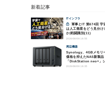
新着記事
ITインフラ
軍事とIT 第674回 宇宙で
は人工衛星をどう見分け
か|戦闘識別(11)
2026/08/08 16:55
周辺機器
Synology、4GBメモリ
価格を抑えたNAS新製品
「DiskStation neo+」
ーズ
2026/08/06 16:35