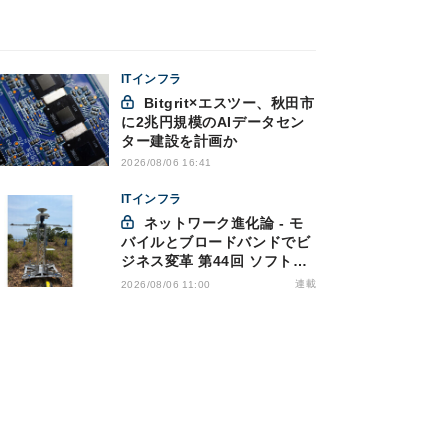
ITインフラ
Bitgrit×エスツー、秋田市
に2兆円規模のAIデータセン
ター建設を計画か
2026/08/06 16:41
ITインフラ
ネットワーク進化論 - モ
バイルとブロードバンドでビ
ジネス変革 第44回 ソフトバ
ンクが「HAPS」のプレ商用
連載
2026/08/06 11:00
サービス開始を表明、本格的
な商用展開のめどは