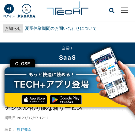
ログイン
新規会員登録
お知らせ
夏季休業期間のお問い合わせについて
企業IT
SaaS
CLOSE
TECH+
企業IT
SaaS
NTTデータ、金融機関向けに既存の申込書をデジタル化可能な新サービス
NTTデータ、金融機関向けに既存の申込書を
デジタル化可能な新サービス
掲載日
2023/02/27 12:11
著者：
熊谷知泰