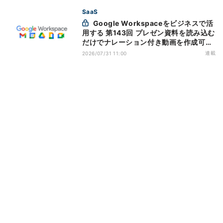
SaaS
Google Workspaceをビジネスで活
用する 第143回 プレゼン資料を読み込む
だけでナレーション付き動画を作成可能
になった「Google Vids」
連載
2026/07/31 11:00