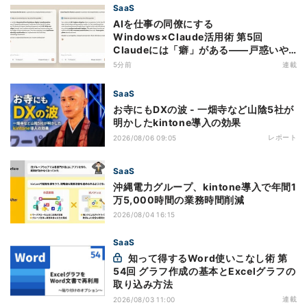
SaaS
AIを仕事の同僚にする
Windows×Claude活用術 第5回
Claudeには「癖」がある――戸惑いや
すい7つの仕様
5分前
連載
SaaS
お寺にもDXの波 - 一畑寺など山陰5社が
明かしたkintone導入の効果
レポート
2026/08/06 09:05
SaaS
沖縄電力グループ、kintone導入で年間1
万5,000時間の業務時間削減
2026/08/04 16:15
SaaS
知って得するWord使いこなし術 第
54回 グラフ作成の基本とExcelグラフの
取り込み方法
連載
2026/08/03 11:00