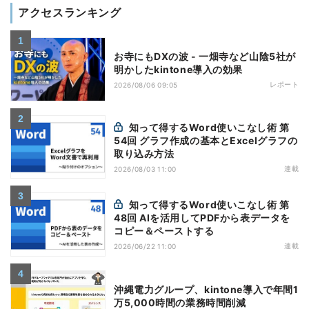
アクセスランキング
お寺にもDXの波 - 一畑寺など山陰5社が
明かしたkintone導入の効果
レポート
2026/08/06 09:05
知って得するWord使いこなし術 第
54回 グラフ作成の基本とExcelグラフの
取り込み方法
連載
2026/08/03 11:00
知って得するWord使いこなし術 第
48回 AIを活用してPDFから表データを
コピー＆ペーストする
連載
2026/06/22 11:00
沖縄電力グループ、kintone導入で年間1
万5,000時間の業務時間削減