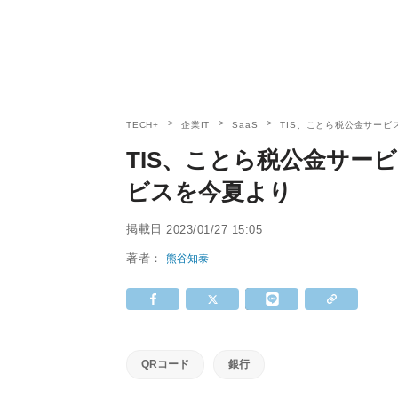
TECH+
企業IT
SaaS
TIS、ことら税公金サー
TIS、ことら税公金サー
ビスを今夏より
掲載日
2023/01/27 15:05
著者：
熊谷知泰
QRコード
銀行