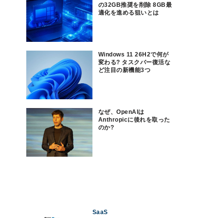
の32GB推奨を削除 8GB最
適化を進める狙いとは
Windows 11 26H2で何が
変わる? タスクバー復活な
ど注目の新機能3つ
なぜ、OpenAIは
Anthropicに後れを取った
のか?
SaaS