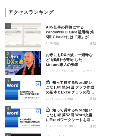
アクセスランキング
AIを仕事の同僚にする
Windows×Claude活用術 第
5回 Claudeには「癖」があ
る――戸惑いやすい7つの仕
15時間前
連載
様
お寺にもDXの波 - 一畑寺な
ど山陰5社が明かした
kintone導入の効果
レポート
2026/08/06 09:05
知って得するWord使い
こなし術 第54回 グラフ作成
の基本とExcelグラフの取り
込み方法
連載
2026/08/03 11:00
知って得するWord使い
こなし術 第52回 Word文書
にExcelワークシートを埋め
込んで表を作る
連載
2026/07/20 11:00