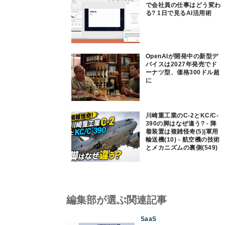
で会社員の仕事はどう変わ
る? 1日で見るAI活用術
OpenAIが開発中の新型デ
バイスは2027年発売でド
ーナツ型、価格300ドル超
に
川崎重工業のC-2とKC/C-
390の脚はなぜ違う? - 降
着装置は複雑怪奇(5)|軍用
輸送機(10) - 航空機の技術
とメカニズムの裏側(549)
編集部が選ぶ関連記事
SaaS