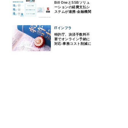
Bill OneとSSBソリュ
ーションの経費支払シ
ステムが連携‐金融機関
の経理業務を効率化
ITインフラ
特許庁、決済手数料不
要でオンライン予納に
対応‐事務コスト削減に
も期待