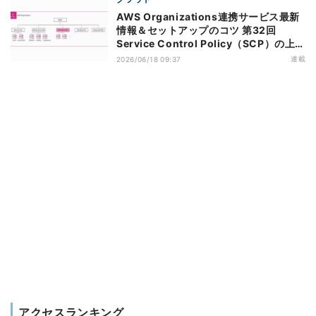
AWS Organizations連携サービス最新
情報＆セットアップのコツ 第32回
Service Control Policy（SCP）の上限
緩和のアップデートがもたらすメリット
連載
2026/06/18 09:37
アクセスランキング