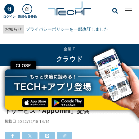
ログイン
新規会員登録
お知らせ
プライバシーポリシーを一部改訂しました
企業IT
クラウド
CLOSE
TECH+
企業IT
クラウド
日立Sol、SaaSからの情報漏洩を防ぐクラウドサービス「AppOmni」提供
日立Sol、SaaSからの情報漏洩を防ぐクラウ
ドサービス「AppOmni」提供
掲載日
2022/12/15 14:14