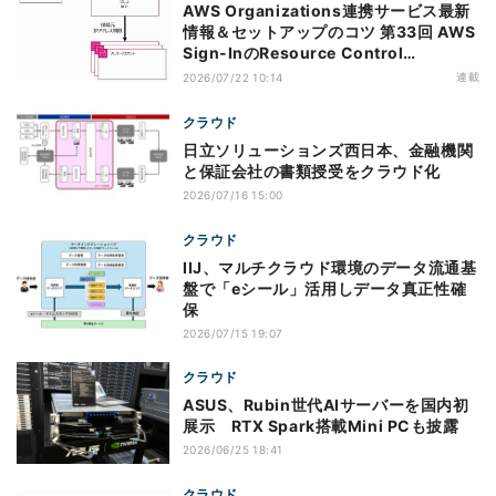
AWS Organizations連携サービス最新
情報＆セットアップのコツ 第33回 AWS
Sign-InのResource Control
Policy（RCP）対応のメリットと注意点
連載
2026/07/22 10:14
クラウド
日立ソリューションズ西日本、金融機関
と保証会社の書類授受をクラウド化
2026/07/16 15:00
クラウド
IIJ、マルチクラウド環境のデータ流通基
盤で「eシール」活用しデータ真正性確
保
2026/07/15 19:07
クラウド
ASUS、Rubin世代AIサーバーを国内初
展示 RTX Spark搭載Mini PCも披露
2026/06/25 18:41
クラウド