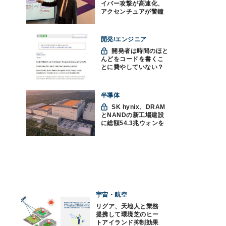
イバー攻撃が高速化、
アクセンチュアが警鐘
「防御中心からの脱却
を」
開発/エンジニア
開発者は時間のほと
んどをコードを書くこ
とに費やしていない？
ソフトウェアエンジニ
アリングにおけるAIの8
つの神話への賛否
半導体
SK hynix、DRAM
とNANDの新工場建設
に総額54.3兆ウォンを
投資
宇宙・航空
リグア、天地人と業務
提携して環境芝のヒー
トアイランド抑制効果