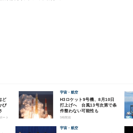
宇宙・航空
はど
H3ロケット9号機、8月10日
かび
打上げへ 台風13号次第で条
さ
件整わない可能性も
ポート
5時間前
宇宙・航空