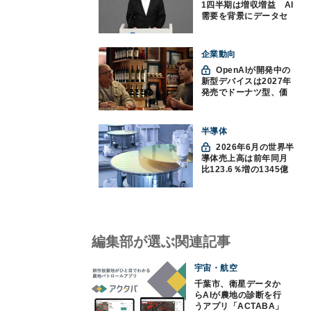
1四半期は増収増益 AI
需要を背景にデータセ
ンター投資を加速
企業動向
OpenAIが開発中の
新型デバイスは2027年
発売でドーナツ型、価
格300ドル超に
半導体
2026年6月の世界半
導体売上高は前年同月
比123.6％増の1345億
ドルで過去最高更新
SIA調べ
編集部が選ぶ関連記事
宇宙・航空
千葉市、衛星データか
らAIが農地の診断を行
うアプリ「ACTABA」