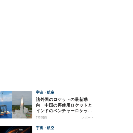
宇宙・航空
諸外国のロケットの最新動
向 中国の再使用ロケットと
インドのベンチャーロケット
の成功
7時間前
レポート
宇宙・航空