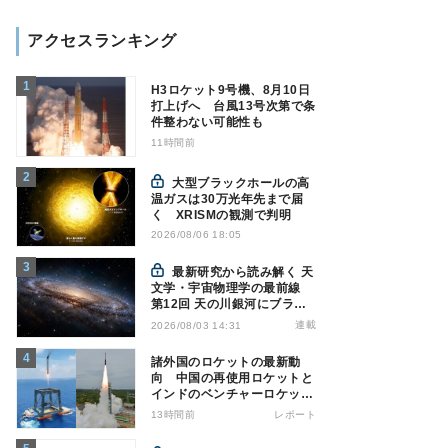
アクセスランキング
H3ロケット9号機、8月10日
打上げへ 台風13号次第で条
件整わない可能性も
11時間前
大型ブラックホールの高
温ガスは30万光年先まで届
く XRISMの観測で判明
2026/08/06 18:05
最新研究から読み解く 天
文学・宇宙物理学の最前線
第12回 天の川銀河にブラッ
クホール1億7000万個？ - 大
連載
2026/08/03 14:31
規模計算が描くその分布
諸外国のロケットの最新動
向 中国の再使用ロケットと
インドのベンチャーロケット
の成功
13時間前
レポート