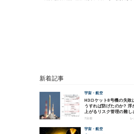
新着記事
宇宙・航空
H3ロケット8号機の失敗
うすれば防げたのか? 浮
上がるリスク管理の難し
7分前
レ
宇宙・航空