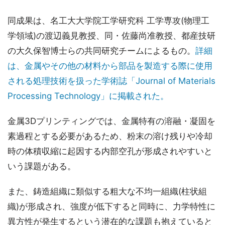
同成果は、名工大大学院工学研究科 工学専攻(物理工
学領域)の渡辺義見教授、同・佐藤尚准教授、都産技研
の大久保智博士らの共同研究チームによるもの。
詳細
は、金属やその他の材料から部品を製造する際に使用
される処理技術を扱った学術誌「Journal of Materials
Processing Technology」に掲載された。
金属3Dプリンティングでは、金属特有の溶融・凝固を
素過程とする必要があるため、粉末の溶け残りや冷却
時の体積収縮に起因する内部空孔が形成されやすいと
いう課題がある。
また、鋳造組織に類似する粗大な不均一組織(柱状組
織)が形成され、強度が低下すると同時に、力学特性に
異方性が発生するという潜在的な課題も抱えていると