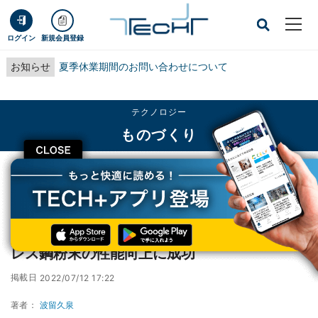
ログイン
新規会員登録
お知らせ
夏季休業期間のお問い合わせについて
テクノロジー
ものづくり
CLOSE
TECH+
テクノロジー
ものづくり
名工大など、金属3Dプリンティング用ステンレス鋼粉末の性能向上に成功
名工大など、金属3Dプリンティング用ステン
レス鋼粉末の性能向上に成功
掲載日
2022/07/12 17:22
著者：
波留久泉