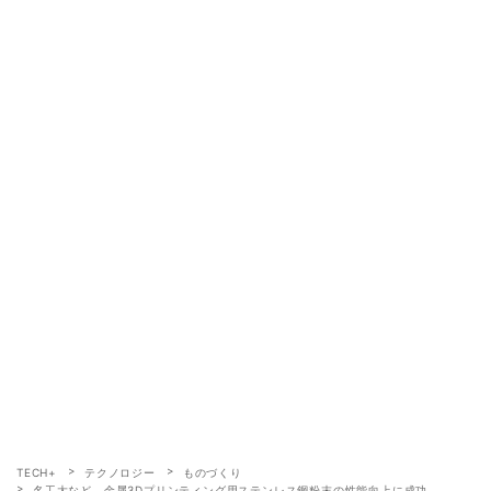
TECH+
テクノロジー
ものづくり
名工大など、金属3Dプリンティング用ステンレス鋼粉末の性能向上に成功