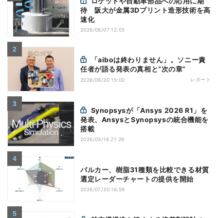
ロケットや自動車部品への応用に期
待 阪大が金属3Dプリント造形技術を高
速化
2026/08/07 12:05
「aiboは終わりません」。ソニー責
任者が語る発表の真相と“次の章”
レポート
2026/06/30 15:00
Synopsysが「Ansys 2026 R1」を
発表、AnsysとSynopsysの統合機能を
搭載
2026/03/16 21:26
バルカー、樹脂31種類を比較できる材質
選定レーダーチャートの提供を開始
2026/07/30 16:59