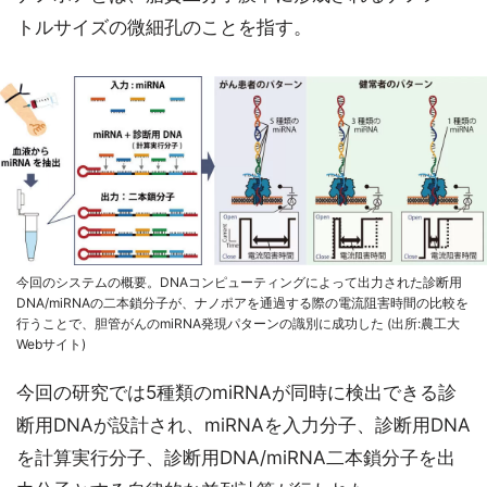
トルサイズの微細孔のことを指す。
今回のシステムの概要。DNAコンピューティングによって出力された診断用
DNA/miRNAの二本鎖分子が、ナノポアを通過する際の電流阻害時間の比較を
行うことで、胆管がんのmiRNA発現パターンの識別に成功した (出所:農工大
Webサイト)
今回の研究では5種類のmiRNAが同時に検出できる診
断用DNAが設計され、miRNAを入力分子、診断用DNA
を計算実行分子、診断用DNA/miRNA二本鎖分子を出