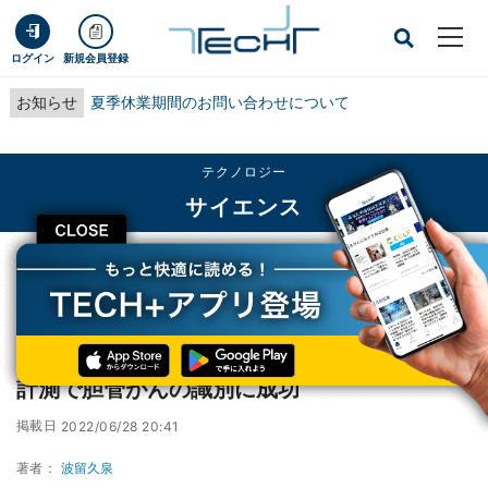
ログイン
新規会員登録
お知らせ
夏季休業期間のお問い合わせについて
テクノロジー
サイエンス
CLOSE
TECH+
テクノロジー
サイエンス
農工大、DNAコンピューティングとナノポア計測で胆管がんの識別に成功
農工大、DNAコンピューティングとナノポア
計測で胆管がんの識別に成功
掲載日
2022/06/28 20:41
著者：
波留久泉