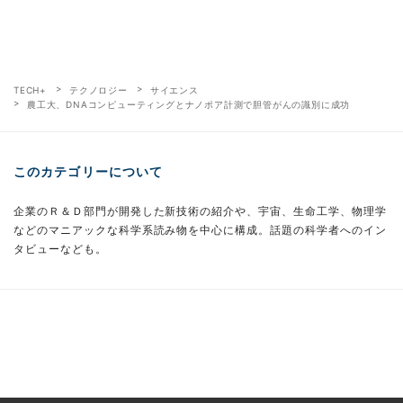
TECH+
テクノロジー
サイエンス
農工大、DNAコンピューティングとナノポア計測で胆管がんの識別に成功
このカテゴリーについて
企業のＲ＆Ｄ部門が開発した新技術の紹介や、宇宙、生命工学、物理学
などのマニアックな科学系読み物を中心に構成。話題の科学者へのイン
タビューなども。