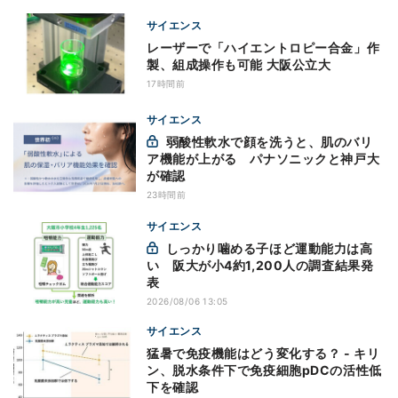
サイエンス
レーザーで「ハイエントロピー合金」作
製、組成操作も可能 大阪公立大
17時間前
サイエンス
弱酸性軟水で顔を洗うと、肌のバリ
ア機能が上がる パナソニックと神戸大
が確認
23時間前
サイエンス
しっかり噛める子ほど運動能力は高
い 阪大が小4約1,200人の調査結果発
表
2026/08/06 13:05
サイエンス
猛暑で免疫機能はどう変化する？ - キリ
ン、脱水条件下で免疫細胞pDCの活性低
下を確認