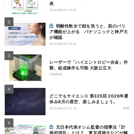
表
2026/08/06 13:05
弱酸性軟水で顔を洗うと、肌のバリ
ア機能が上がる パナソニックと神戸大
が確認
2026/08/06 16:05
レーザーで「ハイエントロピー合金」作
製、組成操作も可能 大阪公立大
19時間前
どこでもサイエンス 第325回 2026年夏
休み8月の星空、楽しみましょう。
連載
2026/08/05 07:00
元日本代表オシム監督の指導法「計
画的混乱」とは？ 東京成徳大などが解