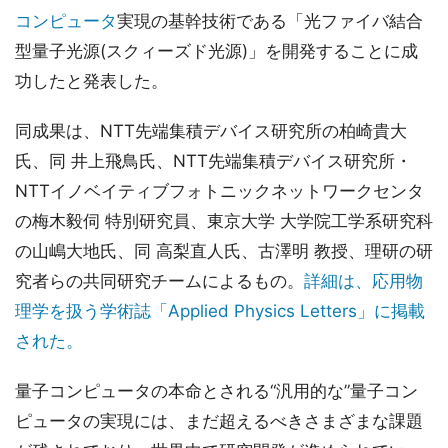
コンピュータ
実現の基幹技術である「光ファイバ結合
型量子光源(スクィーズド光源)」を開発することに成
功したと発表した。
同成果は、NTT先端集積デバイス研究所の柏崎貴大
氏、同 井上飛鳥氏、NTT先端集積デバイス研究所・
NTTイノベイティブフォトニックネットワークセンタ
の梅木毅伺 特別研究員、東京大学 大学院工学系研究科
の山嶋大地氏、同 高梨直人氏、古澤明 教授、理研の研
究者らの共同研究チームによるもの。
詳細は、応用物
理学を扱う学術誌「Applied Physics Letters」に掲載
された。
量子コンピュータの本命とされる“汎用的な”量子コン
ピュータの実現には、まだ超えるべきさまざまな課題