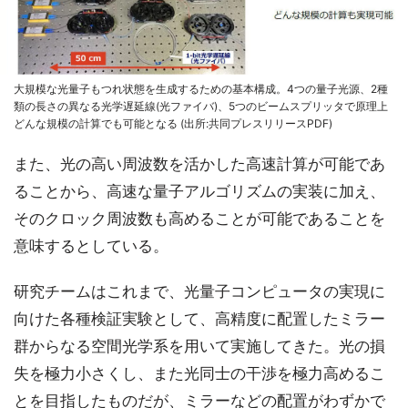
大規模な光量子もつれ状態を生成するための基本構成。4つの量子光源、2種
類の長さの異なる光学遅延線(光ファイバ)、5つのビームスプリッタで原理上
どんな規模の計算でも可能となる (出所:共同プレスリリースPDF)
また、光の高い周波数を活かした高速計算が可能であ
ることから、高速な量子アルゴリズムの実装に加え、
そのクロック周波数も高めることが可能であることを
意味するとしている。
研究チームはこれまで、光量子コンピュータの実現に
向けた各種検証実験として、高精度に配置したミラー
群からなる空間光学系を用いて実施してきた。光の損
失を極力小さくし、また光同士の干渉を極力高めるこ
とを目指したものだが、ミラーなどの配置がわずかで