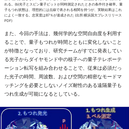
れる。(b)光子とスピン量子ビットが同時測定されたときの条件付き確率。量
子もつれ状態は、理想的には点線で表される相関を持つが、実験結果はこれ
によく一致する。忠実度は87％が達成された (出所:横浜国大プレスリリース
PDF)
また、今回の手法は、幾何学的な空間自由度を利用す
ることで、量子もつれが時間とともに変化しないこと
が特徴となっており、研究チームがすでに発表してい
る光子からダイヤモンド中の核子への量子テレポーテ
ーション転写を組み合わせることで、従来は必須だっ
た光子の時間、周波数、および空間の精密なモードマ
ッチングを必要としないノイズ耐性のある遠隔量子も
つれ生成が可能になるとしている。