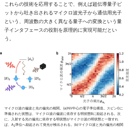
これらの技術を応用することで、例えば超伝導量子ビ
ットから吐き出されるマイクロ波光子から通信用光子
という、周波数の大きく異なる量子への変換という量
子インタフェースの役割を原理的に実現可能だとい
う。
マイクロ波の偏波と光の偏光の相関。(a)NV中心の電子準位構造。スピン0に
準備された状態は、マイクロ波の偏波に依存する明状態Bに励起される。次
に、入射する光の偏光に依存する明状態がマイクロ波の明状態と一致すれ
ば、A
準位へ励起されて発光が検出される。(b)マイクロ波と光の偏光の相関
2