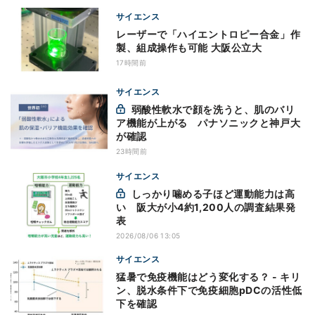
サイエンス
レーザーで「ハイエントロピー合金」作
製、組成操作も可能 大阪公立大
17時間前
サイエンス
弱酸性軟水で顔を洗うと、肌のバリ
ア機能が上がる パナソニックと神戸大
が確認
23時間前
サイエンス
しっかり噛める子ほど運動能力は高
い 阪大が小4約1,200人の調査結果発
表
2026/08/06 13:05
サイエンス
猛暑で免疫機能はどう変化する？ - キリ
ン、脱水条件下で免疫細胞pDCの活性低
下を確認