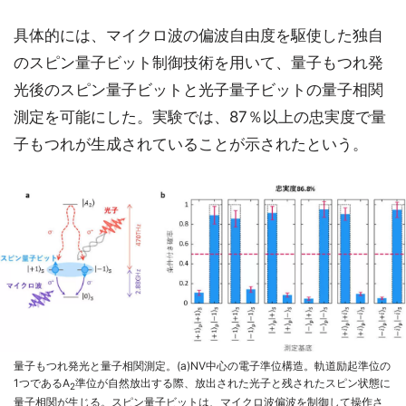
具体的には、マイクロ波の偏波自由度を駆使した独自
のスピン量子ビット制御技術を用いて、量子もつれ発
光後のスピン量子ビットと光子量子ビットの量子相関
測定を可能にした。実験では、87％以上の忠実度で量
子もつれが生成されていることが示されたという。
量子もつれ発光と量子相関測定。(a)NV中心の電子準位構造。軌道励起準位の
1つであるA
準位が自然放出する際、放出された光子と残されたスピン状態に
2
量子相関が生じる。スピン量子ビットは、マイクロ波偏波を制御して操作さ