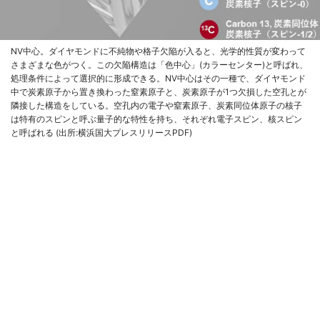
NV中心。ダイヤモンドに不純物や格子欠陥が入ると、光学的性質が変わって
さまざまな色がつく。この欠陥構造は「色中心」(カラーセンター)と呼ばれ、
処理条件によって選択的に形成できる。NV中心はその一種で、ダイヤモンド
中で炭素原子から置き換わった窒素原子と、炭素原子が1つ欠損した空孔とが
隣接した構造をしている。空孔内の電子や窒素原子、炭素同位体原子の核子
は特有のスピンと呼ぶ量子的な特性を持ち、それぞれ電子スピン、核スピン
と呼ばれる (出所:横浜国大プレスリリースPDF)