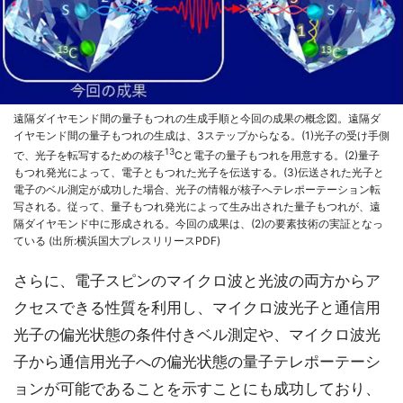
遠隔ダイヤモンド間の量子もつれの生成手順と今回の成果の概念図。遠隔ダ
イヤモンド間の量子もつれの生成は、3ステップからなる。(1)光子の受け手側
13
で、光子を転写するための核子
Cと電子の量子もつれを用意する。(2)量子
もつれ発光によって、電子ともつれた光子を伝送する。(3)伝送された光子と
電子のベル測定が成功した場合、光子の情報が核子へテレポーテーション転
写される。従って、量子もつれ発光によって生み出された量子もつれが、遠
隔ダイヤモンド中に形成される。今回の成果は、(2)の要素技術の実証となっ
ている (出所:横浜国大プレスリリースPDF)
さらに、電子スピンのマイクロ波と光波の両方からア
クセスできる性質を利用し、マイクロ波光子と通信用
光子の偏光状態の条件付きベル測定や、マイクロ波光
子から通信用光子への偏光状態の量子テレポーテーシ
ョンが可能であることを示すことにも成功しており、